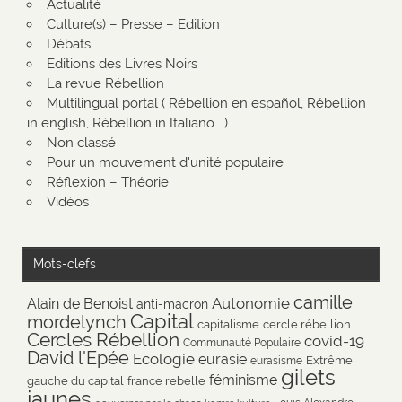
Actualité
Culture(s) – Presse – Edition
Débats
Editions des Livres Noirs
La revue Rébellion
Multilingual portal ( Rébellion en español, Rébellion
in english, Rébellion in Italiano …)
Non classé
Pour un mouvement d'unité populaire
Réflexion – Théorie
Vidéos
Mots-clefs
camille
Autonomie
Alain de Benoist
anti-macron
Capital
mordelynch
capitalisme
cercle rébellion
Cercles Rébellion
covid-19
Communauté Populaire
David l'Epée
Ecologie
eurasie
Extrême
eurasisme
gilets
féminisme
gauche du capital
france rebelle
jaunes