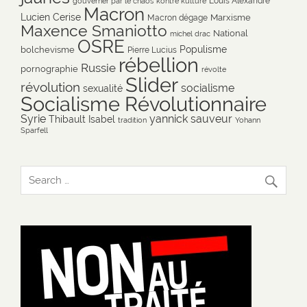
Louis Alexandre
gouverner par le chaos
kontre kulture
Macron
Lucien Cerise
Marxisme
Macron dégage
Maxence Smaniotto
National
michel drac
OSRE
Populisme
bolchevisme
Pierre Lucius
rébellion
Russie
pornographie
révolte
Slider
révolution
socialisme
sexualité
Socialisme Révolutionnaire
Syrie
yannick sauveur
Thibault Isabel
tradition
Yohann
Sparfell