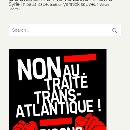
Syrie
yannick sauveur
Thibault Isabel
tradition
Yohann
Sparfell