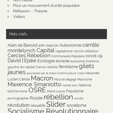
Pour un mouvement d'unité populaire
Réflexion – Théorie
Vidéos
Mots-clefs
camille
Autonomie
Alain de Benoist
anti-macron
Capital
mordelynch
capitalisme
cercle rébellion
Cercles Rébellion
covid-19
Communauté Populaire
David l'Epée
Ecologie
eurasie
Extrême
eurasisme
gilets
féminisme
gauche du capital
france rebelle
jaunes
Louis Alexandre
gouverner par le chaos
kontre kulture
Macron
Lucien Cerise
Marxisme
Macron dégage
Maxence Smaniotto
National
michel drac
OSRE
Populisme
bolchevisme
Pierre Lucius
rébellion
Russie
pornographie
révolte
Slider
révolution
socialisme
sexualité
Socialisme Révolutionnaire