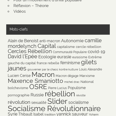
Pour un mouvement d'unité populaire
Réflexion – Théorie
Vidéos
Mots-clefs
camille
Autonomie
Alain de Benoist
anti-macron
Capital
mordelynch
capitalisme
cercle rébellion
Cercles Rébellion
covid-19
Communauté Populaire
David l'Epée
Ecologie
eurasie
Extrême
eurasisme
gilets
féminisme
gauche du capital
france rebelle
jaunes
Louis Alexandre
gouverner par le chaos
kontre kulture
Macron
Lucien Cerise
Marxisme
Macron dégage
Maxence Smaniotto
National
michel drac
OSRE
Populisme
bolchevisme
Pierre Lucius
rébellion
Russie
pornographie
révolte
Slider
révolution
socialisme
sexualité
Socialisme Révolutionnaire
Syrie
yannick sauveur
Thibault Isabel
tradition
Yohann