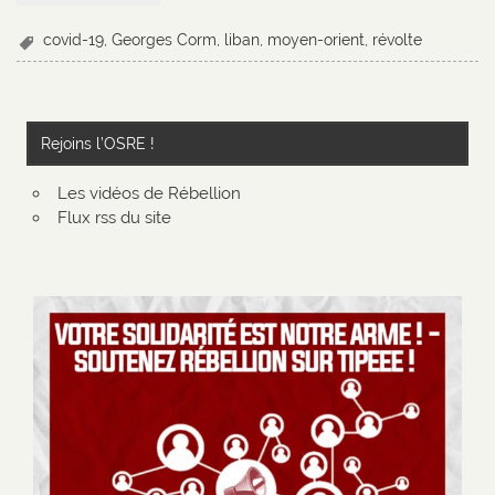
covid-19
,
Georges Corm
,
liban
,
moyen-orient
,
révolte
Rejoins l’OSRE !
Les vidéos de Rébellion
Flux rss du site