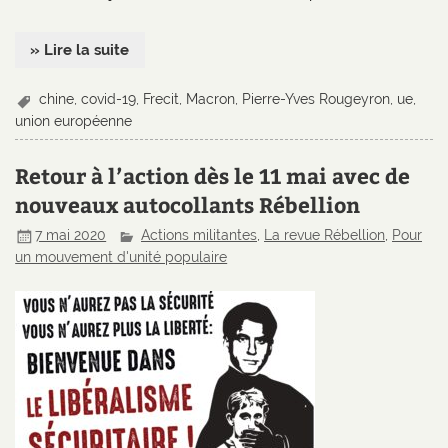
» Lire la suite
chine
,
covid-19
,
Frecit
,
Macron
,
Pierre-Yves Rougeyron
,
ue
,
union européenne
Retour à l’action dès le 11 mai avec de
nouveaux autocollants Rébellion
7 mai 2020
Actions militantes
,
La revue Rébellion
,
Pour
un mouvement d'unité populaire