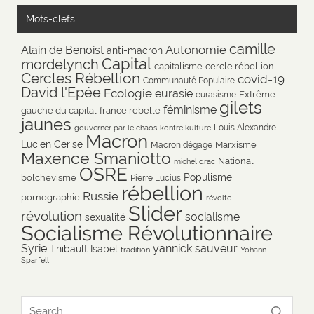
Mots-clefs
camille
Autonomie
Alain de Benoist
anti-macron
Capital
mordelynch
capitalisme
cercle rébellion
Cercles Rébellion
covid-19
Communauté Populaire
David l'Epée
Ecologie
eurasie
Extrême
eurasisme
gilets
féminisme
gauche du capital
france rebelle
jaunes
Louis Alexandre
gouverner par le chaos
kontre kulture
Macron
Lucien Cerise
Marxisme
Macron dégage
Maxence Smaniotto
National
michel drac
OSRE
Populisme
bolchevisme
Pierre Lucius
rébellion
Russie
pornographie
révolte
Slider
révolution
socialisme
sexualité
Socialisme Révolutionnaire
Syrie
yannick sauveur
Thibault Isabel
tradition
Yohann
Sparfell