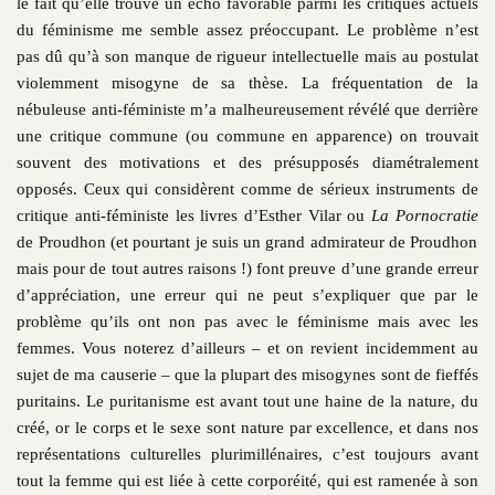
le fait qu’elle trouve un écho favorable parmi les critiques actuels
du féminisme me semble assez préoccupant. Le problème n’est
pas dû qu’à son manque de rigueur intellectuelle mais au postulat
violemment misogyne de sa thèse. La fréquentation de la
nébuleuse anti-féministe m’a malheureusement révélé que derrière
une critique commune (ou commune en apparence) on trouvait
souvent des motivations et des présupposés diamétralement
opposés. Ceux qui considèrent comme de sérieux instruments de
critique anti-féministe les livres d’Esther Vilar ou
La Pornocratie
de Proudhon (et pourtant je suis un grand admirateur de Proudhon
mais pour de tout autres raisons !) font preuve d’une grande erreur
d’appréciation, une erreur qui ne peut s’expliquer que par le
problème qu’ils ont non pas avec le féminisme mais avec les
femmes. Vous noterez d’ailleurs – et on revient incidemment au
sujet de ma causerie – que la plupart des misogynes sont de fieffés
puritains. Le puritanisme est avant tout une haine de la nature, du
créé, or le corps et le sexe sont nature par excellence, et dans nos
représentations culturelles plurimillénaires, c’est toujours avant
tout la femme qui est liée à cette corporéité, qui est ramenée à son