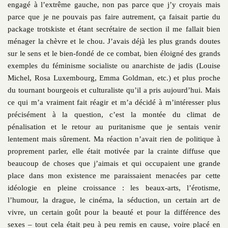
engagé à l’extrême gauche, non pas parce que j’y croyais mais
parce que je ne pouvais pas faire autrement, ça faisait partie du
package trotskiste et étant secrétaire de section il me fallait bien
ménager la chèvre et le chou. J’avais déjà les plus grands doutes
sur le sens et le bien-fondé de ce combat, bien éloigné des grands
exemples du féminisme socialiste ou anarchiste de jadis (Louise
Michel, Rosa Luxembourg, Emma Goldman, etc.) et plus proche
du tournant bourgeois et culturaliste qu’il a pris aujourd’hui. Mais
ce qui m’a vraiment fait réagir et m’a décidé à m’intéresser plus
précisément à la question, c’est la montée du climat de
pénalisation et le retour au puritanisme que je sentais venir
lentement mais sûrement. Ma réaction n’avait rien de politique à
proprement parler, elle était motivée par la crainte diffuse que
beaucoup de choses que j’aimais et qui occupaient une grande
place dans mon existence me paraissaient menacées par cette
idéologie en pleine croissance : les beaux-arts, l’érotisme,
l’humour, la drague, le cinéma, la séduction, un certain art de
vivre, un certain goût pour la beauté et pour la différence des
sexes – tout cela était peu à peu remis en cause, voire placé en