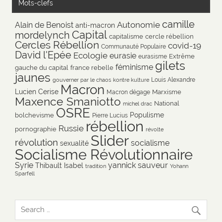
Mots-clefs
camille
Autonomie
Alain de Benoist
anti-macron
Capital
mordelynch
capitalisme
cercle rébellion
Cercles Rébellion
covid-19
Communauté Populaire
David l'Epée
Ecologie
eurasie
Extrême
eurasisme
gilets
féminisme
gauche du capital
france rebelle
jaunes
Louis Alexandre
gouverner par le chaos
kontre kulture
Macron
Lucien Cerise
Marxisme
Macron dégage
Maxence Smaniotto
National
michel drac
OSRE
Populisme
bolchevisme
Pierre Lucius
rébellion
Russie
pornographie
révolte
Slider
révolution
socialisme
sexualité
Socialisme Révolutionnaire
Syrie
yannick sauveur
Thibault Isabel
tradition
Yohann
Sparfell