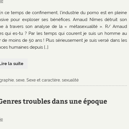
ie
En ce temps de confinement, l’industrie du porno est en pleine
nsive pour exploser ses bénéfices. Arnaud Nîmes détruit son
e à travers son analyse de la « métasexualité ». R/ Arnaud
s qui es-tu ? Par les temps qui courent je suis un homme au
r de moins de 50 ans ! Plus sérieusement je suis versé dans les
nces humaines depuis […]
Lire la suite
graphie
,
sexe
,
Sexe et caractère
,
sexualité
: Genres troubles dans une époque
ie