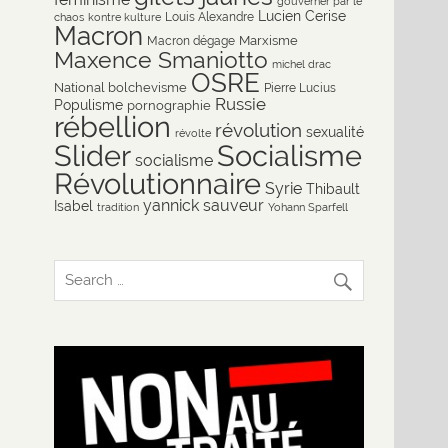
gouverner par le
Lucien Cerise
Louis Alexandre
chaos
kontre kulture
Macron
Marxisme
Macron dégage
Maxence Smaniotto
michel drac
OSRE
National bolchevisme
Pierre Lucius
Russie
Populisme
pornographie
rébellion
révolution
sexualité
révolte
Slider
Socialisme
socialisme
Révolutionnaire
Syrie
Thibault
yannick sauveur
Isabel
tradition
Yohann Sparfell