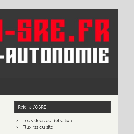
Rejoins l’OSRE !
Les vidéos de Rébellion
Flux rss du site