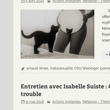
4 avril 2020
Actions militantes
,
Réflexion - Théor
offe
myth
Nîme
foye
scie
» 
arnaud nîmes
,
métasexualité
,
Otto Weininger
,
porno
Entretien avec Isabelle Suiste 
trouble
11 mai 2018
Actions militantes
,
Réflexion - Théor