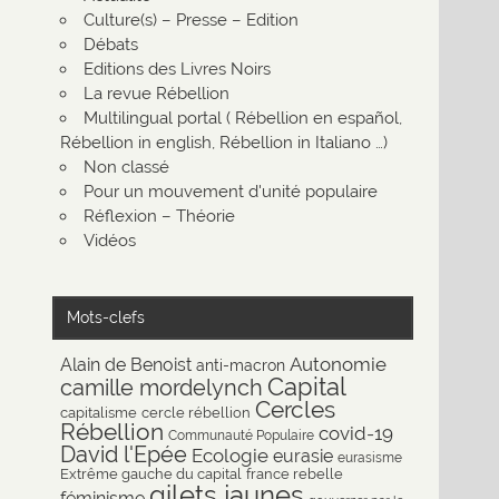
Culture(s) – Presse – Edition
Débats
Editions des Livres Noirs
La revue Rébellion
Multilingual portal ( Rébellion en español,
Rébellion in english, Rébellion in Italiano …)
Non classé
Pour un mouvement d'unité populaire
Réflexion – Théorie
Vidéos
Mots-clefs
Autonomie
Alain de Benoist
anti-macron
Capital
camille mordelynch
Cercles
capitalisme
cercle rébellion
Rébellion
covid-19
Communauté Populaire
David l'Epée
Ecologie
eurasie
eurasisme
Extrême gauche du capital
france rebelle
gilets jaunes
féminisme