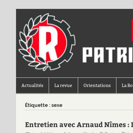
Actualités
La revue
Orientations
La B
Étiquette :
sexe
Entretien avec Arnaud Nîmes : L