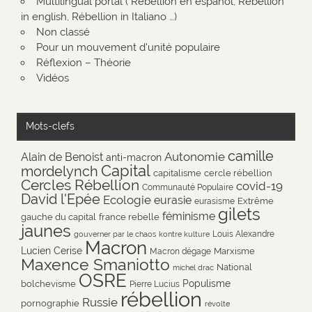
Multilingual portal ( Rébellion en español, Rébellion
in english, Rébellion in Italiano …)
Non classé
Pour un mouvement d'unité populaire
Réflexion – Théorie
Vidéos
Mots-clefs
camille
Autonomie
Alain de Benoist
anti-macron
Capital
mordelynch
capitalisme
cercle rébellion
Cercles Rébellion
covid-19
Communauté Populaire
David l'Epée
Ecologie
eurasie
Extrême
eurasisme
gilets
féminisme
gauche du capital
france rebelle
jaunes
Louis Alexandre
gouverner par le chaos
kontre kulture
Macron
Lucien Cerise
Marxisme
Macron dégage
Maxence Smaniotto
National
michel drac
OSRE
Populisme
bolchevisme
Pierre Lucius
rébellion
Russie
pornographie
révolte