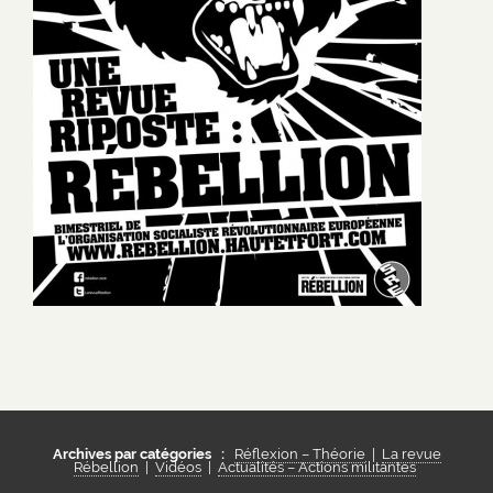
Archives par catégories :
Réflexion – Théorie
|
La revue
Rébellion
|
Vidéos
|
Actualités – Actions militantes