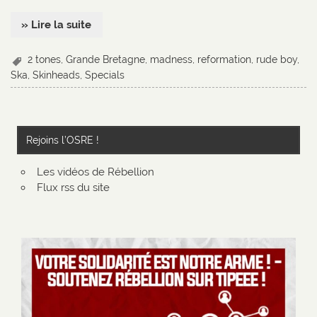
» Lire la suite
2 tones
,
Grande Bretagne
,
madness
,
reformation
,
rude boy
,
Ska
,
Skinheads
,
Specials
Rejoins l’OSRE !
Les vidéos de Rébellion
Flux rss du site