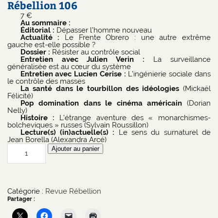
Rébellion 106
7
€
Au sommaire :
Éditorial :
Dépasser l’homme nouveau
Actualité :
Le Frente Obrero : une autre extrême
gauche est-elle possible ?
Dossier :
Résister au contrôle social
Entretien avec Julien Verin :
La surveillance
généralisée est au cœur du système
Entretien avec Lucien Cerise :
L’ingénierie sociale dans
le contrôle des masses
La santé dans le tourbillon des idéologies
(Mickaël
Félicité)
Pop domination dans le cinéma américain
(Dorian
Nelly)
Histoire :
L’étrange aventure des « monarchismes-
bolcheviques » russes (Sylvain Roussillon)
Lecture(s) (in)actuelle(s) :
Le sens du surnaturel de
Jean Borella (Alexandra Arcé)
quantité
Ajouter au panier
de
Rébellion
106
Catégorie :
Revue Rébellion
Partager :