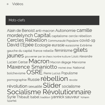
Vidéos
Mots-clefs
camille
Autonomie
Alain de Benoist
anti-macron
Capital
mordelynch
capitalisme
cercle rébellion
Cercles Rébellion
covid-19
Communauté Populaire
David l'Epée
Ecologie
eurasie
Extrême
eurasisme
gilets
féminisme
gauche du capital
france rebelle
jaunes
Louis Alexandre
gouverner par le chaos
kontre kulture
Macron
Lucien Cerise
Marxisme
Macron dégage
Maxence Smaniotto
National
michel drac
OSRE
Populisme
bolchevisme
Pierre Lucius
rébellion
Russie
pornographie
révolte
Slider
révolution
socialisme
sexualité
Socialisme Révolutionnaire
Syrie
yannick sauveur
Thibault Isabel
tradition
Yohann
Sparfell