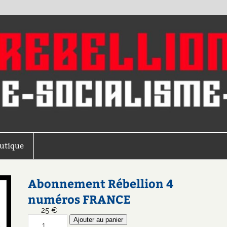
outique
Abonnement Rébellion 4
numéros FRANCE
25
€
quantité
Ajouter au panier
de