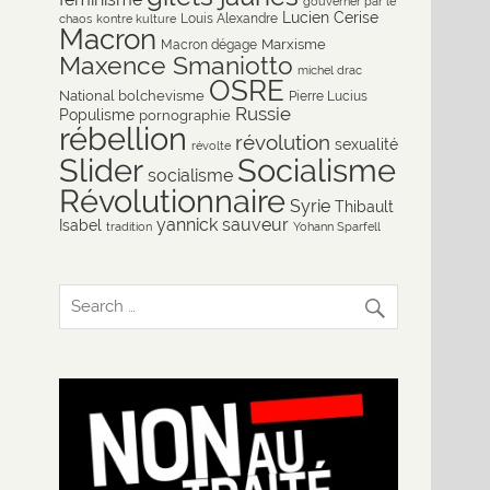
gouverner par le
Lucien Cerise
Louis Alexandre
chaos
kontre kulture
Macron
Marxisme
Macron dégage
Maxence Smaniotto
michel drac
OSRE
National bolchevisme
Pierre Lucius
Russie
Populisme
pornographie
rébellion
révolution
sexualité
révolte
Slider
Socialisme
socialisme
Révolutionnaire
Syrie
Thibault
yannick sauveur
Isabel
tradition
Yohann Sparfell