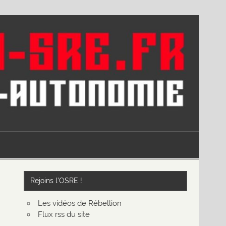
Rejoins l’OSRE !
Les vidéos de Rébellion
Flux rss du site