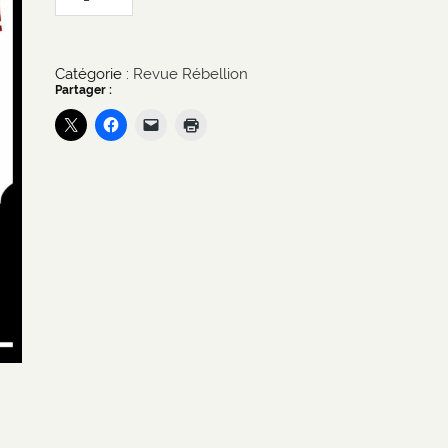
Abonnement
Rébellion
4
numéros
FRANCE
Catégorie :
Revue Rébellion
Partager :