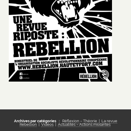
Archives par catégories :
Réflexion – Théorie
|
La revue
Rébellion
|
Vidéos
|
Actualités – Actions militantes