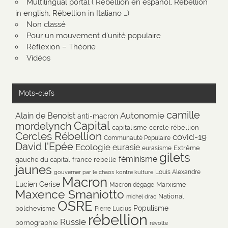
Multilingual portal ( Rébellion en español, Rébellion
in english, Rébellion in Italiano …)
Non classé
Pour un mouvement d'unité populaire
Réflexion – Théorie
Vidéos
Mots-clefs
camille
Autonomie
Alain de Benoist
anti-macron
Capital
mordelynch
capitalisme
cercle rébellion
Cercles Rébellion
covid-19
Communauté Populaire
David l'Epée
Ecologie
eurasie
Extrême
eurasisme
gilets
féminisme
gauche du capital
france rebelle
jaunes
Louis Alexandre
gouverner par le chaos
kontre kulture
Macron
Lucien Cerise
Marxisme
Macron dégage
Maxence Smaniotto
National
michel drac
OSRE
Populisme
bolchevisme
Pierre Lucius
rébellion
Russie
pornographie
révolte