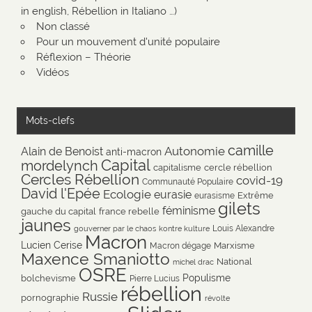
in english, Rébellion in Italiano …)
Non classé
Pour un mouvement d'unité populaire
Réflexion – Théorie
Vidéos
Mots-clefs
camille
Autonomie
Alain de Benoist
anti-macron
Capital
mordelynch
capitalisme
cercle rébellion
Cercles Rébellion
covid-19
Communauté Populaire
David l'Epée
Ecologie
eurasie
Extrême
eurasisme
gilets
féminisme
gauche du capital
france rebelle
jaunes
Louis Alexandre
gouverner par le chaos
kontre kulture
Macron
Lucien Cerise
Marxisme
Macron dégage
Maxence Smaniotto
National
michel drac
OSRE
Populisme
bolchevisme
Pierre Lucius
rébellion
Russie
pornographie
révolte