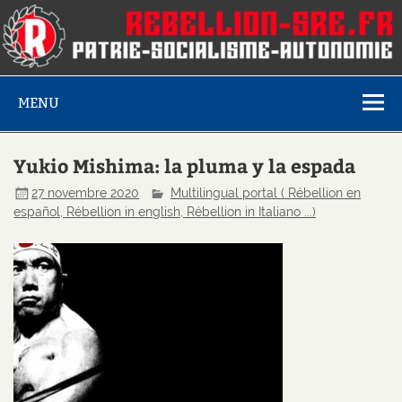
MENU
Yukio Mishima: la pluma y la espada
27 novembre 2020
Multilingual portal ( Rébellion en
español, Rébellion in english, Rébellion in Italiano ...)