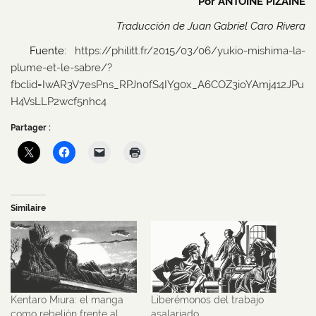
Por ANTOINE PIZAINE
Traducción de Juan Gabriel Caro Rivera
Fuente:
https://philitt.fr/2015/03/06/yukio-mishima-la-
plume-et-le-sabre/?
fbclid=IwAR3V7esPns_RPJn0fS4IYg0x_A6COZ3ioYAmj412JPu
H4VsLLP2wcf5nhc4
Partager :
Similaire
Kentaro Miura: el manga
Liberémonos del trabajo
como rebelión frente al
asalariado