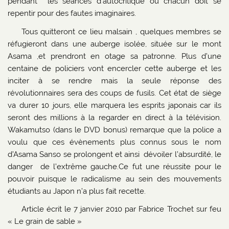
pendant les séances d’autocritique où chacun doit se
repentir pour des fautes imaginaires.
Tous quitteront ce lieu malsain , quelques membres se
réfugieront dans une auberge isolée, située sur le mont
Asama ,et prendront en otage sa patronne. Plus d’une
centaine de policiers vont encercler cette auberge et les
inciter à se rendre mais la seule réponse des
révolutionnaires sera des coups de fusils. Cet état de siège
va durer 10 jours, elle marquera les esprits japonais car ils
seront des millions à la regarder en direct à la télévision.
Wakamutso (dans le DVD bonus) remarque que la police a
voulu que ces évènements plus connus sous le nom
d’Asama Sanso se prolongent et ainsi dévoiler l’absurdité, le
danger de l’extrême gauche.Ce fut une réussite pour le
pouvoir puisque le radicalisme au sein des mouvements
étudiants au Japon n’a plus fait recette.
Article écrit le 7 janvier 2010 par Fabrice Trochet sur feu
« Le grain de sable »