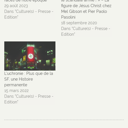
29 août 2023
figure de Jésus Christ chez
Dans "Culture(s) - Presse -
Mel Gibson et Pier Paolo
Edition"
Pasolini
18 septembre 2020
Dans "Culture(s) - Presse -
Edition"
L’uchronie : Plus que de la
SF, une Histoire
permanente
15 mars 2022
Dans "Culture(s) - Presse -
Edition"