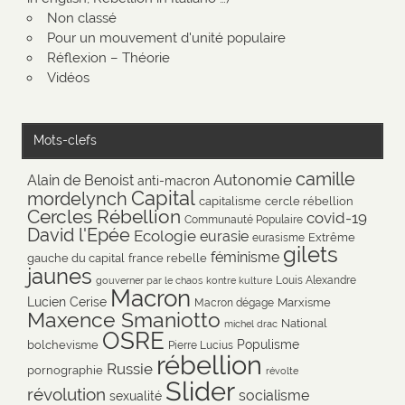
Non classé
Pour un mouvement d'unité populaire
Réflexion – Théorie
Vidéos
Mots-clefs
camille
Autonomie
Alain de Benoist
anti-macron
Capital
mordelynch
capitalisme
cercle rébellion
Cercles Rébellion
covid-19
Communauté Populaire
David l'Epée
Ecologie
eurasie
Extrême
eurasisme
gilets
féminisme
gauche du capital
france rebelle
jaunes
Louis Alexandre
gouverner par le chaos
kontre kulture
Macron
Lucien Cerise
Marxisme
Macron dégage
Maxence Smaniotto
National
michel drac
OSRE
Populisme
bolchevisme
Pierre Lucius
rébellion
Russie
pornographie
révolte
Slider
révolution
socialisme
sexualité