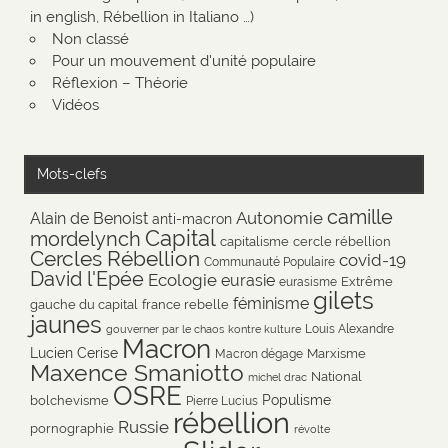
in english, Rébellion in Italiano …)
Non classé
Pour un mouvement d'unité populaire
Réflexion – Théorie
Vidéos
Mots-clefs
camille
Autonomie
Alain de Benoist
anti-macron
Capital
mordelynch
capitalisme
cercle rébellion
Cercles Rébellion
covid-19
Communauté Populaire
David l'Epée
Ecologie
eurasie
Extrême
eurasisme
gilets
féminisme
gauche du capital
france rebelle
jaunes
Louis Alexandre
gouverner par le chaos
kontre kulture
Macron
Lucien Cerise
Marxisme
Macron dégage
Maxence Smaniotto
National
michel drac
OSRE
Populisme
bolchevisme
Pierre Lucius
rébellion
Russie
pornographie
révolte