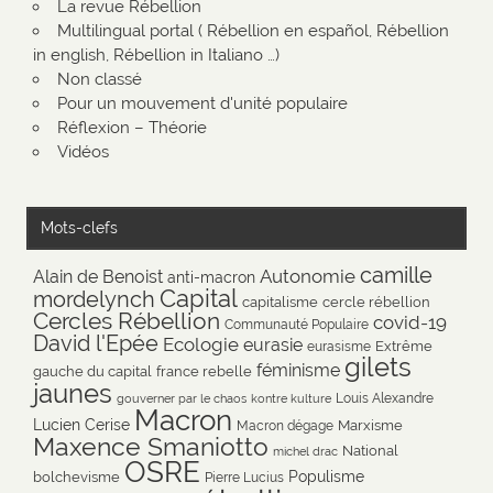
La revue Rébellion
Multilingual portal ( Rébellion en español, Rébellion
in english, Rébellion in Italiano …)
Non classé
Pour un mouvement d'unité populaire
Réflexion – Théorie
Vidéos
Mots-clefs
camille
Autonomie
Alain de Benoist
anti-macron
Capital
mordelynch
capitalisme
cercle rébellion
Cercles Rébellion
covid-19
Communauté Populaire
David l'Epée
Ecologie
eurasie
Extrême
eurasisme
gilets
féminisme
gauche du capital
france rebelle
jaunes
Louis Alexandre
gouverner par le chaos
kontre kulture
Macron
Lucien Cerise
Marxisme
Macron dégage
Maxence Smaniotto
National
michel drac
OSRE
Populisme
bolchevisme
Pierre Lucius