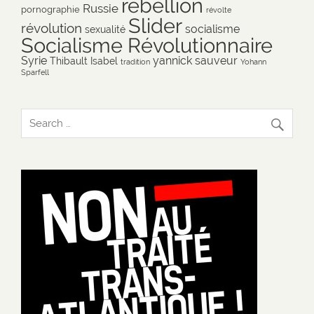
rébellion
Russie
pornographie
révolte
Slider
révolution
socialisme
sexualité
Socialisme Révolutionnaire
Syrie
yannick sauveur
Thibault Isabel
tradition
Yohann
Sparfell