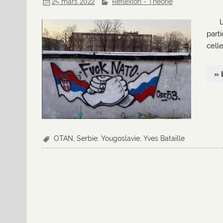
25 mars 2022
Réflexion - Théorie
part
celle
» 
OTAN
,
Serbie
,
Yougoslavie
,
Yves Bataille