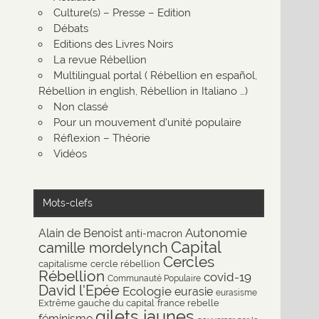
Culture(s) – Presse – Edition
Débats
Editions des Livres Noirs
La revue Rébellion
Multilingual portal ( Rébellion en español,
Rébellion in english, Rébellion in Italiano …)
Non classé
Pour un mouvement d'unité populaire
Réflexion – Théorie
Vidéos
Mots-clefs
Autonomie
Alain de Benoist
anti-macron
Capital
camille mordelynch
Cercles
capitalisme
cercle rébellion
Rébellion
covid-19
Communauté Populaire
David l'Epée
Ecologie
eurasie
eurasisme
Extrême gauche du capital
france rebelle
gilets jaunes
féminisme