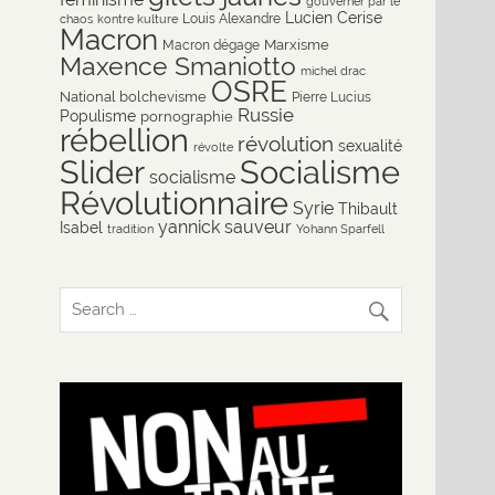
gouverner par le
Lucien Cerise
Louis Alexandre
chaos
kontre kulture
Macron
Marxisme
Macron dégage
Maxence Smaniotto
michel drac
OSRE
National bolchevisme
Pierre Lucius
Russie
Populisme
pornographie
rébellion
révolution
sexualité
révolte
Slider
Socialisme
socialisme
Révolutionnaire
Syrie
Thibault
yannick sauveur
Isabel
tradition
Yohann Sparfell