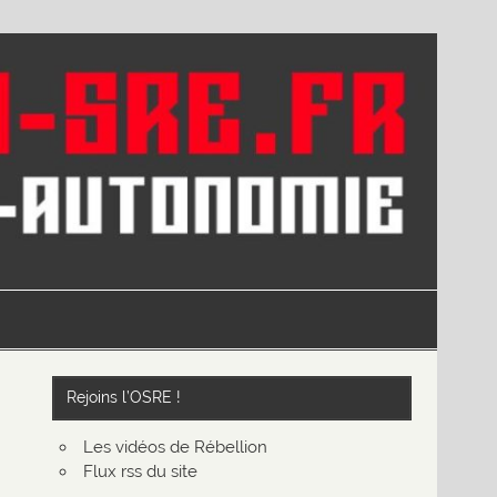
Rejoins l’OSRE !
Les vidéos de Rébellion
Flux rss du site