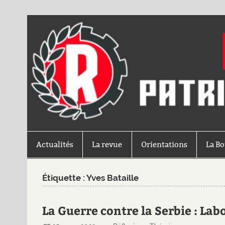
Actualités
La revue
Orientations
La B
Étiquette :
Yves Bataille
La Guerre contre la Serbie : La