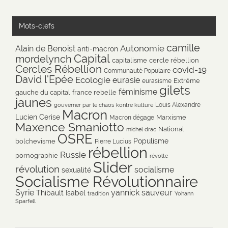
Mots-clefs
camille
Autonomie
Alain de Benoist
anti-macron
Capital
mordelynch
capitalisme
cercle rébellion
Cercles Rébellion
covid-19
Communauté Populaire
David l'Epée
Ecologie
eurasie
Extrême
eurasisme
gilets
féminisme
gauche du capital
france rebelle
jaunes
Louis Alexandre
gouverner par le chaos
kontre kulture
Macron
Lucien Cerise
Marxisme
Macron dégage
Maxence Smaniotto
National
michel drac
OSRE
Populisme
bolchevisme
Pierre Lucius
rébellion
Russie
pornographie
révolte
Slider
révolution
socialisme
sexualité
Socialisme Révolutionnaire
Syrie
yannick sauveur
Thibault Isabel
tradition
Yohann
Sparfell