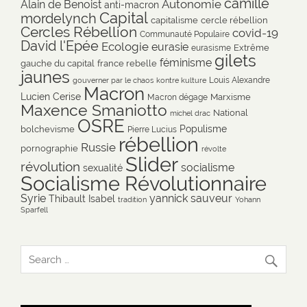
camille
Autonomie
Alain de Benoist
anti-macron
Capital
mordelynch
capitalisme
cercle rébellion
Cercles Rébellion
covid-19
Communauté Populaire
David l'Epée
Ecologie
eurasie
Extrême
eurasisme
gilets
féminisme
gauche du capital
france rebelle
jaunes
Louis Alexandre
gouverner par le chaos
kontre kulture
Macron
Lucien Cerise
Marxisme
Macron dégage
Maxence Smaniotto
National
michel drac
OSRE
Populisme
bolchevisme
Pierre Lucius
rébellion
Russie
pornographie
révolte
Slider
révolution
socialisme
sexualité
Socialisme Révolutionnaire
Syrie
yannick sauveur
Thibault Isabel
tradition
Yohann
Sparfell