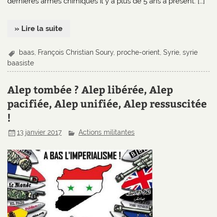
dernières armes chimiques il y a plus de 5 ans à présent. […]
» Lire la suite
baas
,
François Christian Soury
,
proche-orient
,
Syrie
,
syrie
baasiste
Alep tombée ? Alep libérée, Alep
pacifiée, Alep unifiée, Alep ressuscitée
!
13 janvier 2017
Actions militantes