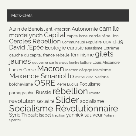
Mots-clefs
camille
Autonomie
Alain de Benoist
anti-macron
Capital
mordelynch
capitalisme
cercle rébellion
Cercles Rébellion
covid-19
Communauté Populaire
David l'Epée
Ecologie
eurasie
Extrême
eurasisme
gilets
féminisme
gauche du capital
france rebelle
jaunes
Louis Alexandre
gouverner par le chaos
kontre kulture
Macron
Lucien Cerise
Marxisme
Macron dégage
Maxence Smaniotto
National
michel drac
OSRE
Populisme
bolchevisme
Pierre Lucius
rébellion
Russie
pornographie
révolte
Slider
révolution
socialisme
sexualité
Socialisme Révolutionnaire
Syrie
yannick sauveur
Thibault Isabel
tradition
Yohann
Sparfell