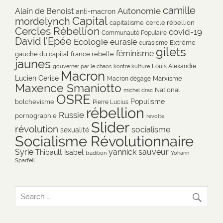
camille
Autonomie
Alain de Benoist
anti-macron
Capital
mordelynch
capitalisme
cercle rébellion
Cercles Rébellion
covid-19
Communauté Populaire
David l'Epée
Ecologie
eurasie
Extrême
eurasisme
gilets
féminisme
gauche du capital
france rebelle
jaunes
Louis Alexandre
gouverner par le chaos
kontre kulture
Macron
Lucien Cerise
Marxisme
Macron dégage
Maxence Smaniotto
National
michel drac
OSRE
Populisme
bolchevisme
Pierre Lucius
rébellion
Russie
pornographie
révolte
Slider
révolution
socialisme
sexualité
Socialisme Révolutionnaire
Syrie
yannick sauveur
Thibault Isabel
tradition
Yohann
Sparfell