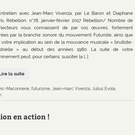
Entretien avec Jean-Marc Vivenza, par Le Baron et Diaphane
ris, Rébellion, n°78, janvier-février 2017 Rébellion/ Nombre de
lecteurs vous connaissent de par vos œuvres, fortement
irées par la branche sonore du mouvement Futuriste, ainsi que
 votre implication au sein de la mouvance musicale « bruitiste-
strielle » au début des années 1980. La suite de votre
inement peut, pour certains, susciter la […]
Lire la suite
anc-Maconnerie
,
futurisme
,
Jean-marc Vivenza
,
Julius Evola
,
n
tion en action !