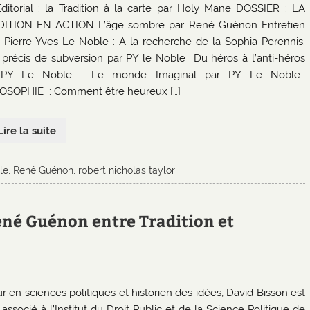
Editorial : la Tradition à la carte par Holy Mane DOSSIER : LA
ITION EN ACTION L’âge sombre par René Guénon Entretien
 Pierre-Yves Le Noble : A la recherche de la Sophia Perennis.
t précis de subversion par PY le Noble Du héros à l’anti-héros
 PY Le Noble. Le monde Imaginal par PY Le Noble.
OSOPHIE : Comment être heureux […]
Lire la suite
le
,
René Guénon
,
robert nicholas taylor
ené Guénon entre Tradition et
r en sciences politiques et historien des idées, David Bisson est
associé à l’Institut du Droit Public et de la Science Politique de