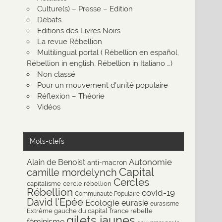
Culture(s) – Presse – Edition
Débats
Editions des Livres Noirs
La revue Rébellion
Multilingual portal ( Rébellion en español,
Rébellion in english, Rébellion in Italiano …)
Non classé
Pour un mouvement d'unité populaire
Réflexion – Théorie
Vidéos
Mots-clefs
Autonomie
Alain de Benoist
anti-macron
Capital
camille mordelynch
Cercles
capitalisme
cercle rébellion
Rébellion
covid-19
Communauté Populaire
David l'Epée
Ecologie
eurasie
eurasisme
Extrême gauche du capital
france rebelle
gilets jaunes
féminisme