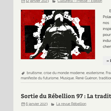
12 janvier 2023
Culture(s) - Presse - Edition
Pola
nos 
insp
pour
indu
chem
» 
bruitisme
,
crise du monde moderne
,
esoterisme
,
Fr
manifeste du futurisme
,
Musique
,
René Guénon
,
traditio
Sortie du Rébellion 97 : La tradi
6 janvier 2023
La revue Rébellion