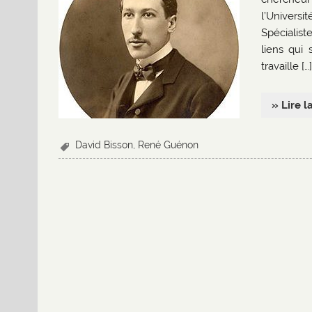
l’Universi
Spécialist
liens qui 
travaille […]
» Lire l
David Bisson
,
René Guénon