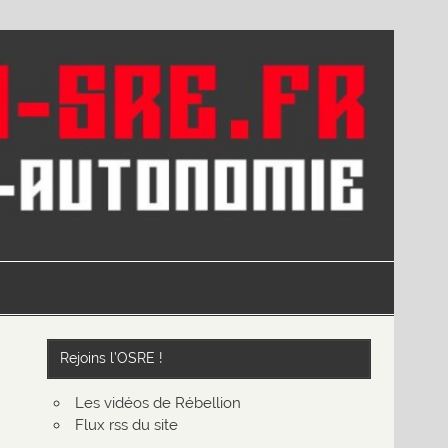
Rejoins l’OSRE !
Les vidéos de Rébellion
Flux rss du site