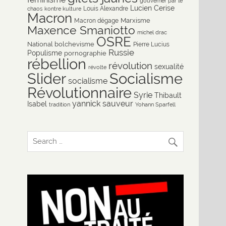
gouverner par le
Lucien Cerise
Louis Alexandre
chaos
kontre kulture
Macron
Marxisme
Macron dégage
Maxence Smaniotto
michel drac
OSRE
National bolchevisme
Pierre Lucius
Russie
Populisme
pornographie
rébellion
révolution
sexualité
révolte
Slider
Socialisme
socialisme
Révolutionnaire
Syrie
Thibault
yannick sauveur
Isabel
tradition
Yohann Sparfell