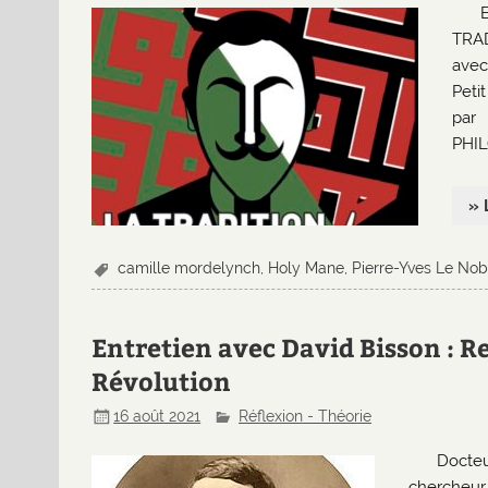
TRAD
avec
Peti
par
PHIL
» 
camille mordelynch
,
Holy Mane
,
Pierre-Yves Le Nob
Entretien avec David Bisson : R
Révolution
16 août 2021
Réflexion - Théorie
Docteu
chercheur 