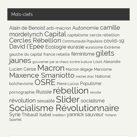
Mots-clefs
camille
Autonomie
Alain de Benoist
anti-macron
Capital
mordelynch
capitalisme
cercle rébellion
Cercles Rébellion
covid-19
Communauté Populaire
David l'Epée
Ecologie
eurasie
Extrême
eurasisme
gilets
féminisme
gauche du capital
france rebelle
jaunes
Louis Alexandre
gouverner par le chaos
kontre kulture
Macron
Lucien Cerise
Marxisme
Macron dégage
Maxence Smaniotto
National
michel drac
OSRE
Populisme
bolchevisme
Pierre Lucius
rébellion
Russie
pornographie
révolte
Slider
révolution
socialisme
sexualité
Socialisme Révolutionnaire
Syrie
yannick sauveur
Thibault Isabel
tradition
Yohann
Sparfell