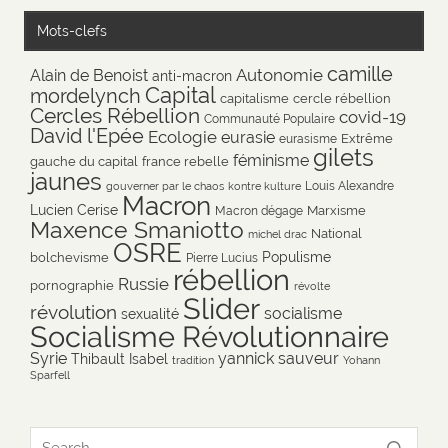
Mots-clefs
camille
Autonomie
Alain de Benoist
anti-macron
Capital
mordelynch
capitalisme
cercle rébellion
Cercles Rébellion
covid-19
Communauté Populaire
David l'Epée
Ecologie
eurasie
Extrême
eurasisme
gilets
féminisme
gauche du capital
france rebelle
jaunes
Louis Alexandre
gouverner par le chaos
kontre kulture
Macron
Lucien Cerise
Marxisme
Macron dégage
Maxence Smaniotto
National
michel drac
OSRE
Populisme
bolchevisme
Pierre Lucius
rébellion
Russie
pornographie
révolte
Slider
révolution
socialisme
sexualité
Socialisme Révolutionnaire
Syrie
yannick sauveur
Thibault Isabel
tradition
Yohann
Sparfell