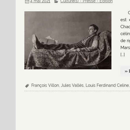
4 mai 2021
Culture(s) - Presse - Edition
est 
Chaq
céli
de r
Mars
[…]
» 
François Villon
,
Jules Vallès
,
Louis Ferdinand Celine