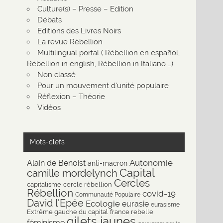
Culture(s) – Presse – Edition
Débats
Editions des Livres Noirs
La revue Rébellion
Multilingual portal ( Rébellion en español,
Rébellion in english, Rébellion in Italiano …)
Non classé
Pour un mouvement d'unité populaire
Réflexion – Théorie
Vidéos
Mots-clefs
Autonomie
Alain de Benoist
anti-macron
Capital
camille mordelynch
Cercles
capitalisme
cercle rébellion
Rébellion
covid-19
Communauté Populaire
David l'Epée
Ecologie
eurasie
eurasisme
Extrême gauche du capital
france rebelle
gilets jaunes
féminisme