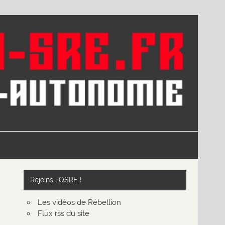
Rejoins l’OSRE !
Les vidéos de Rébellion
Flux rss du site