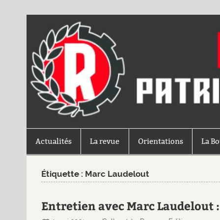
Actualités
La revue
Orientations
La B
Étiquette :
Marc Laudelout
Entretien avec Marc Laudelout :