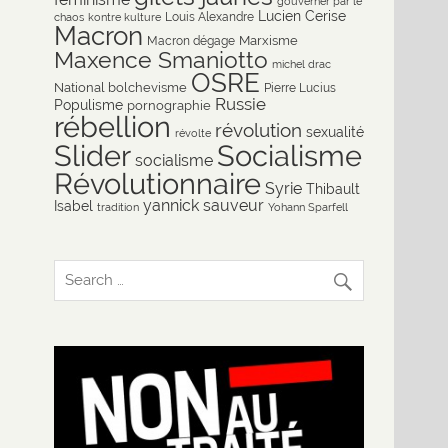
gouverner par le
Lucien Cerise
Louis Alexandre
chaos
kontre kulture
Macron
Marxisme
Macron dégage
Maxence Smaniotto
michel drac
OSRE
National bolchevisme
Pierre Lucius
Russie
Populisme
pornographie
rébellion
révolution
sexualité
révolte
Slider
Socialisme
socialisme
Révolutionnaire
Syrie
Thibault
yannick sauveur
Isabel
tradition
Yohann Sparfell