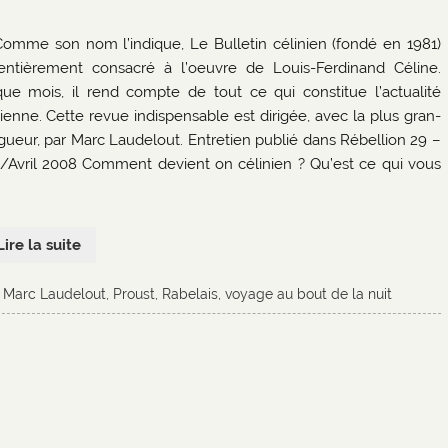
Comme son nom l’indique, Le Bulletin célinien (fondé en 1981)
entièrement con­sacré à l’oeuvre de Louis-Fer­dinand Céline.
ue mois, il rend compte de tout ce qui constitue l’actualité
nien­ne. Cette revue indispensable est dirigée, avec la plus gran­
igueur, par Marc Laude­lout. Entretien publié dans Rébellion 29 –
/Avril 2008 Comment devient on célinien ? Qu’est ce qui vous
Lire la suite
,
Marc Laudelout
,
Proust
,
Rabe­lais
,
voyage au bout de la nuit