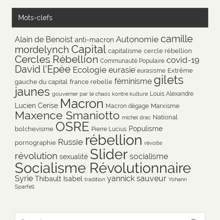
Mots-clefs
camille
Autonomie
Alain de Benoist
anti-macron
Capital
mordelynch
capitalisme
cercle rébellion
Cercles Rébellion
covid-19
Communauté Populaire
David l'Epée
Ecologie
eurasie
Extrême
eurasisme
gilets
féminisme
gauche du capital
france rebelle
jaunes
Louis Alexandre
gouverner par le chaos
kontre kulture
Macron
Lucien Cerise
Marxisme
Macron dégage
Maxence Smaniotto
National
michel drac
OSRE
Populisme
bolchevisme
Pierre Lucius
rébellion
Russie
pornographie
révolte
Slider
révolution
socialisme
sexualité
Socialisme Révolutionnaire
Syrie
yannick sauveur
Thibault Isabel
tradition
Yohann
Sparfell