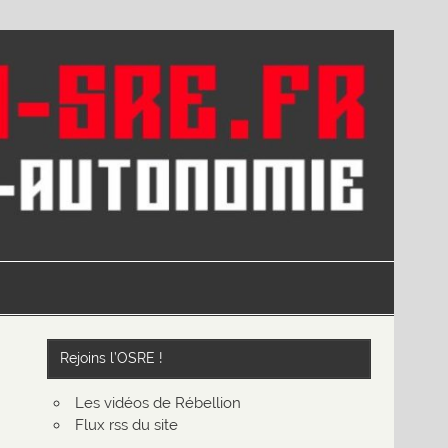
Rejoins l’OSRE !
Les vidéos de Rébellion
Flux rss du site