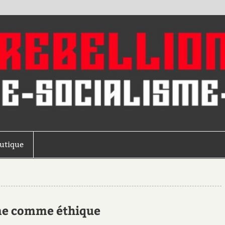
outique
sme comme éthique