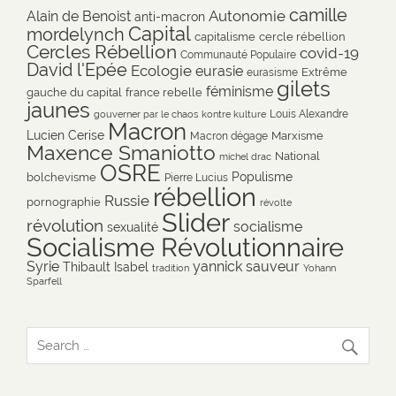
camille
Autonomie
Alain de Benoist
anti-macron
Capital
mordelynch
capitalisme
cercle rébellion
Cercles Rébellion
covid-19
Communauté Populaire
David l'Epée
Ecologie
eurasie
Extrême
eurasisme
gilets
féminisme
gauche du capital
france rebelle
jaunes
Louis Alexandre
gouverner par le chaos
kontre kulture
Macron
Lucien Cerise
Marxisme
Macron dégage
Maxence Smaniotto
National
michel drac
OSRE
Populisme
bolchevisme
Pierre Lucius
rébellion
Russie
pornographie
révolte
Slider
révolution
socialisme
sexualité
Socialisme Révolutionnaire
Syrie
yannick sauveur
Thibault Isabel
tradition
Yohann
Sparfell