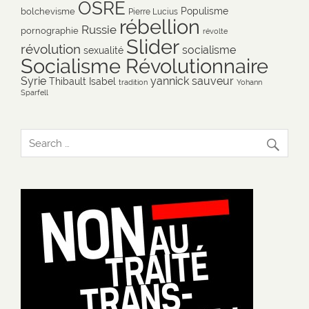
OSRE
Populisme
bolchevisme
Pierre Lucius
rébellion
Russie
pornographie
révolte
Slider
révolution
socialisme
sexualité
Socialisme Révolutionnaire
Syrie
yannick sauveur
Thibault Isabel
tradition
Yohann
Sparfell