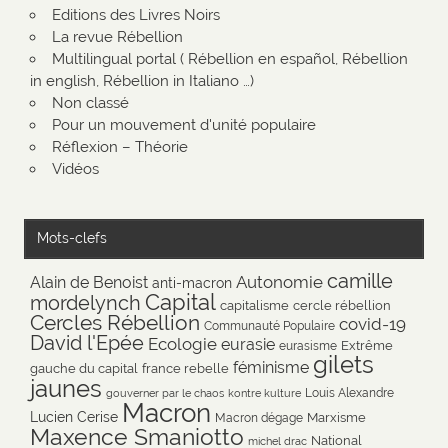
Editions des Livres Noirs
La revue Rébellion
Multilingual portal ( Rébellion en español, Rébellion
in english, Rébellion in Italiano …)
Non classé
Pour un mouvement d'unité populaire
Réflexion – Théorie
Vidéos
Mots-clefs
camille
Autonomie
Alain de Benoist
anti-macron
Capital
mordelynch
capitalisme
cercle rébellion
Cercles Rébellion
covid-19
Communauté Populaire
David l'Epée
Ecologie
eurasie
Extrême
eurasisme
gilets
féminisme
gauche du capital
france rebelle
jaunes
Louis Alexandre
gouverner par le chaos
kontre kulture
Macron
Lucien Cerise
Marxisme
Macron dégage
Maxence Smaniotto
National
michel drac