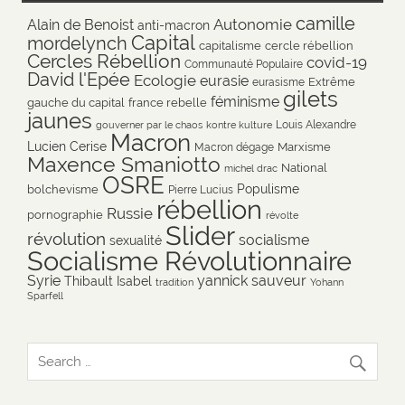
camille
Autonomie
Alain de Benoist
anti-macron
Capital
mordelynch
capitalisme
cercle rébellion
Cercles Rébellion
covid-19
Communauté Populaire
David l'Epée
Ecologie
eurasie
Extrême
eurasisme
gilets
féminisme
gauche du capital
france rebelle
jaunes
Louis Alexandre
gouverner par le chaos
kontre kulture
Macron
Lucien Cerise
Marxisme
Macron dégage
Maxence Smaniotto
National
michel drac
OSRE
Populisme
bolchevisme
Pierre Lucius
rébellion
Russie
pornographie
révolte
Slider
révolution
socialisme
sexualité
Socialisme Révolutionnaire
Syrie
yannick sauveur
Thibault Isabel
tradition
Yohann
Sparfell