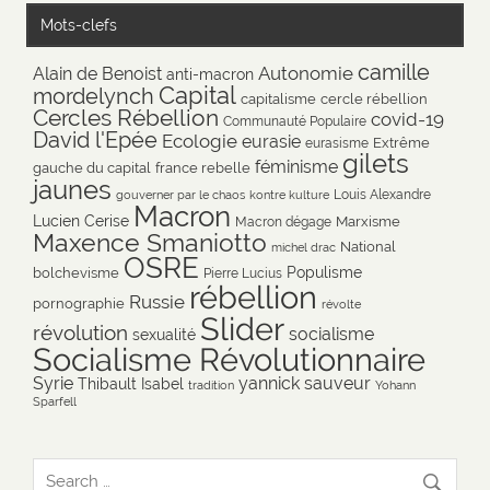
Mots-clefs
camille
Autonomie
Alain de Benoist
anti-macron
Capital
mordelynch
capitalisme
cercle rébellion
Cercles Rébellion
covid-19
Communauté Populaire
David l'Epée
Ecologie
eurasie
Extrême
eurasisme
gilets
féminisme
gauche du capital
france rebelle
jaunes
Louis Alexandre
gouverner par le chaos
kontre kulture
Macron
Lucien Cerise
Marxisme
Macron dégage
Maxence Smaniotto
National
michel drac
OSRE
Populisme
bolchevisme
Pierre Lucius
rébellion
Russie
pornographie
révolte
Slider
révolution
socialisme
sexualité
Socialisme Révolutionnaire
Syrie
yannick sauveur
Thibault Isabel
tradition
Yohann
Sparfell