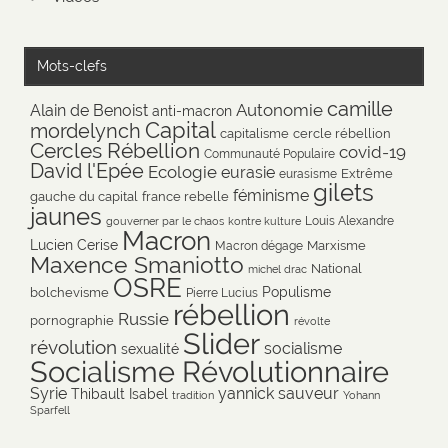
Mots-clefs
camille
Autonomie
Alain de Benoist
anti-macron
Capital
mordelynch
capitalisme
cercle rébellion
Cercles Rébellion
covid-19
Communauté Populaire
David l'Epée
Ecologie
eurasie
Extrême
eurasisme
gilets
féminisme
gauche du capital
france rebelle
jaunes
Louis Alexandre
gouverner par le chaos
kontre kulture
Macron
Lucien Cerise
Marxisme
Macron dégage
Maxence Smaniotto
National
michel drac
OSRE
Populisme
bolchevisme
Pierre Lucius
rébellion
Russie
pornographie
révolte
Slider
révolution
socialisme
sexualité
Socialisme Révolutionnaire
Syrie
yannick sauveur
Thibault Isabel
tradition
Yohann
Sparfell