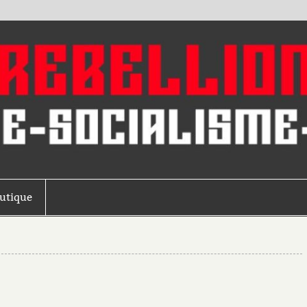
outique
e