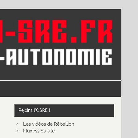
Rejoins l’OSRE !
Les vidéos de Rébellion
Flux rss du site