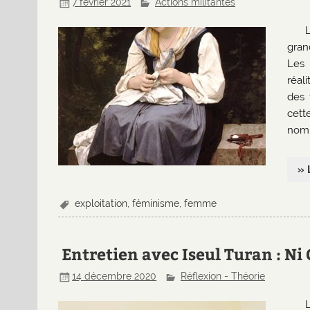
7 février 2021
Actions militantes
gran
Les 
réali
des 
cett
nomb
» 
exploitation
,
féminisme
,
femme
Entretien avec Iseul Turan : N
14 décembre 2020
Réflexion - Théorie