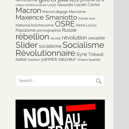
gouverner par le
Lucien Cerise
Louis Alexandre
chaos
kontre kulture
Macron
Marxisme
Macron dégage
Maxence Smaniotto
michel drac
OSRE
National bolchevisme
Pierre Lucius
Russie
Populisme
pornographie
rébellion
révolution
sexualité
révolte
Slider
Socialisme
socialisme
Révolutionnaire
Syrie
Thibault
yannick sauveur
Isabel
tradition
Yohann Sparfell