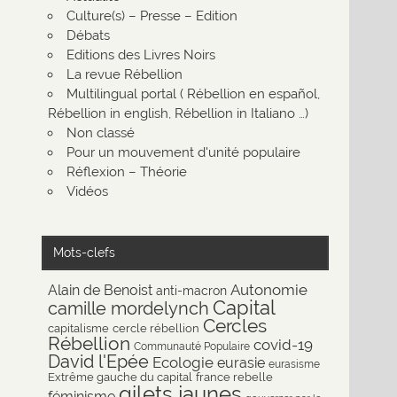
Culture(s) – Presse – Edition
Débats
Editions des Livres Noirs
La revue Rébellion
Multilingual portal ( Rébellion en español,
Rébellion in english, Rébellion in Italiano …)
Non classé
Pour un mouvement d'unité populaire
Réflexion – Théorie
Vidéos
Mots-clefs
Autonomie
Alain de Benoist
anti-macron
Capital
camille mordelynch
Cercles
capitalisme
cercle rébellion
Rébellion
covid-19
Communauté Populaire
David l'Epée
Ecologie
eurasie
eurasisme
Extrême gauche du capital
france rebelle
gilets jaunes
féminisme