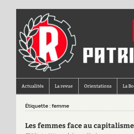
Actualités
La revue
Orientations
La B
Étiquette :
femme
Les femmes face au capitalism