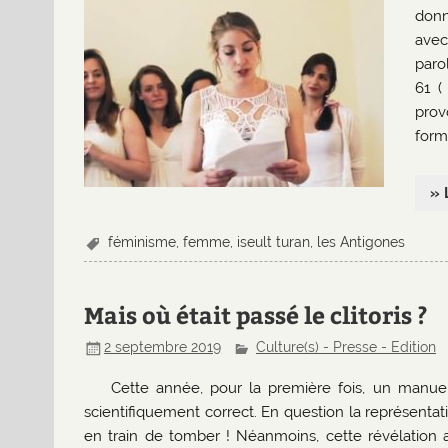
donn
avec
paro
61 (
prov
form
» 
féminisme
,
femme
,
iseult turan
,
les Antigones
Mais où était passé le clitoris ?
2 septembre 2019
Culture(s) - Presse - Edition
Cette année, pour la première fois, un manuel
scientifiquement correct. En question la représentatio
en train de tomber ! Néanmoins, cette révélation 