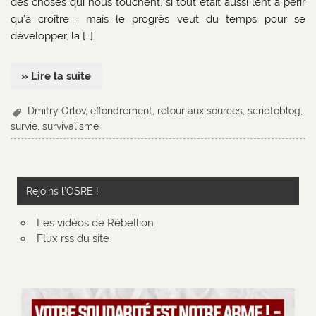
des choses qui nous touchent, si tout était aussi lent à périr
qu’à croître ; mais le progrès veut du temps pour se
développer, la […]
» Lire la suite
Dmitry Orlov
,
effondrement
,
retour aux sources
,
scriptoblog
,
survie
,
survivalisme
Rejoins l’OSRE !
Les vidéos de Rébellion
Flux rss du site