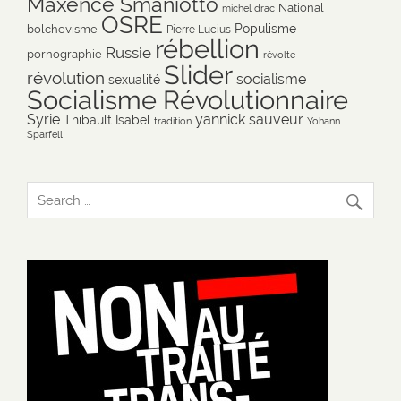
Maxence Smaniotto
National
michel drac
OSRE
Populisme
bolchevisme
Pierre Lucius
rébellion
Russie
pornographie
révolte
Slider
révolution
socialisme
sexualité
Socialisme Révolutionnaire
Syrie
yannick sauveur
Thibault Isabel
tradition
Yohann
Sparfell