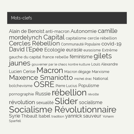
Mots-clefs
camille
Autonomie
Alain de Benoist
anti-macron
Capital
mordelynch
capitalisme
cercle rébellion
Cercles Rébellion
covid-19
Communauté Populaire
David l'Epée
Ecologie
eurasie
Extrême
eurasisme
gilets
féminisme
gauche du capital
france rebelle
jaunes
Louis Alexandre
gouverner par le chaos
kontre kulture
Macron
Lucien Cerise
Marxisme
Macron dégage
Maxence Smaniotto
National
michel drac
OSRE
Populisme
bolchevisme
Pierre Lucius
rébellion
Russie
pornographie
révolte
Slider
révolution
socialisme
sexualité
Socialisme Révolutionnaire
Syrie
yannick sauveur
Thibault Isabel
tradition
Yohann
Sparfell