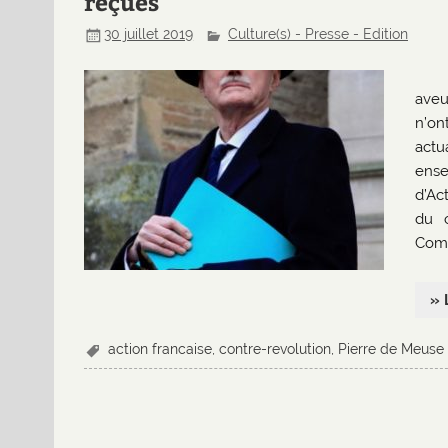
reçues
30 juillet 2019
Culture(s) - Presse - Edition
aveu
n’on
actu
ense
d’Ac
du c
Comm
» 
action francaise
,
contre-revolution
,
Pierre de Meuse