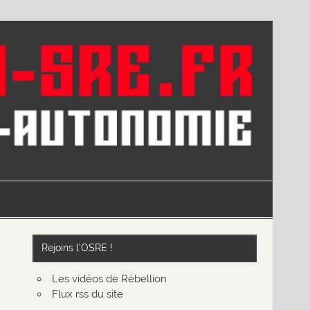
Rejoins l’OSRE !
Les vidéos de Rébellion
Flux rss du site