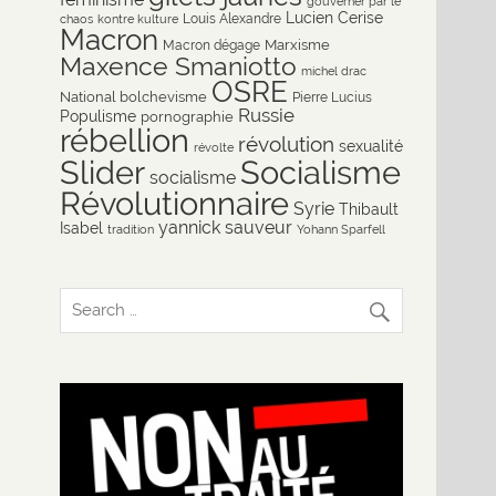
gouverner par le
Lucien Cerise
Louis Alexandre
chaos
kontre kulture
Macron
Marxisme
Macron dégage
Maxence Smaniotto
michel drac
OSRE
National bolchevisme
Pierre Lucius
Russie
Populisme
pornographie
rébellion
révolution
sexualité
révolte
Slider
Socialisme
socialisme
Révolutionnaire
Syrie
Thibault
yannick sauveur
Isabel
tradition
Yohann Sparfell