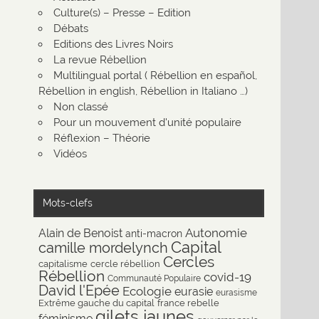
Culture(s) – Presse – Edition
Débats
Editions des Livres Noirs
La revue Rébellion
Multilingual portal ( Rébellion en español,
Rébellion in english, Rébellion in Italiano …)
Non classé
Pour un mouvement d'unité populaire
Réflexion – Théorie
Vidéos
Mots-clefs
Autonomie
Alain de Benoist
anti-macron
Capital
camille mordelynch
Cercles
capitalisme
cercle rébellion
Rébellion
covid-19
Communauté Populaire
David l'Epée
Ecologie
eurasie
eurasisme
Extrême gauche du capital
france rebelle
gilets jaunes
féminisme