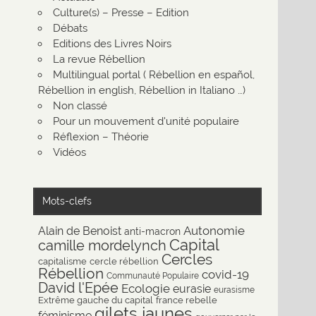
Culture(s) – Presse – Edition
Débats
Editions des Livres Noirs
La revue Rébellion
Multilingual portal ( Rébellion en español,
Rébellion in english, Rébellion in Italiano …)
Non classé
Pour un mouvement d'unité populaire
Réflexion – Théorie
Vidéos
Mots-clefs
Autonomie
Alain de Benoist
anti-macron
Capital
camille mordelynch
Cercles
capitalisme
cercle rébellion
Rébellion
covid-19
Communauté Populaire
David l'Epée
Ecologie
eurasie
eurasisme
Extrême gauche du capital
france rebelle
gilets jaunes
féminisme