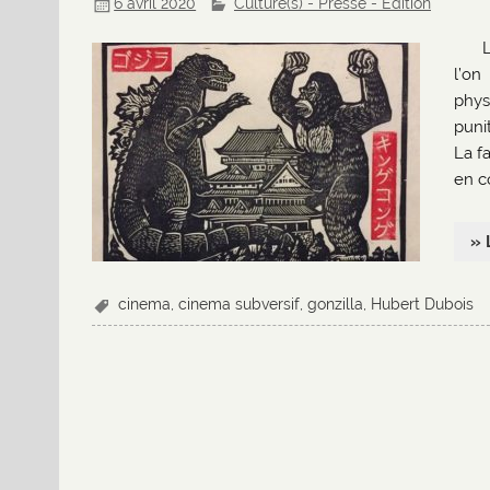
6 avril 2020
Culture(s) - Presse - Edition
l’on
phys
punit
La fa
en co
» 
cinema
,
cinema subversif
,
gonzilla
,
Hubert Dubois