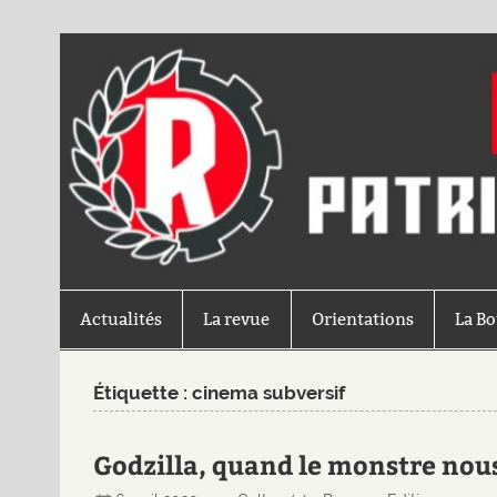
Actualités
La revue
Orientations
La B
Étiquette :
cinema subversif
Godzilla, quand le monstre nou