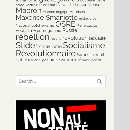
gouverner par le
Lucien Cerise
Louis Alexandre
chaos
kontre kulture
Macron
Marxisme
Macron dégage
Maxence Smaniotto
michel drac
OSRE
National bolchevisme
Pierre Lucius
Russie
Populisme
pornographie
rébellion
révolution
sexualité
révolte
Slider
Socialisme
socialisme
Révolutionnaire
Syrie
Thibault
yannick sauveur
Isabel
tradition
Yohann Sparfell