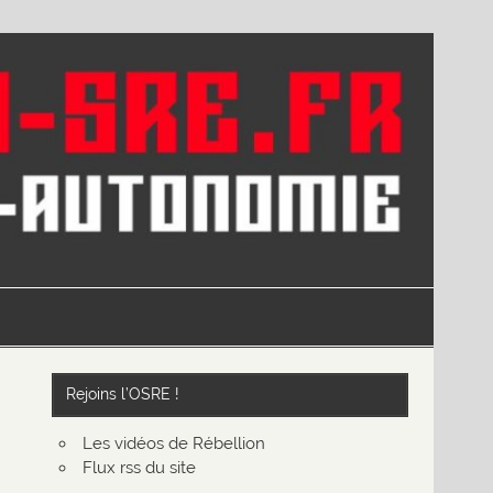
Rejoins l’OSRE !
Les vidéos de Rébellion
Flux rss du site