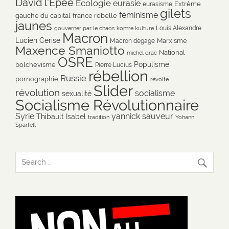
David l'Epée
Ecologie
eurasie
Extrême
eurasisme
gilets
féminisme
gauche du capital
france rebelle
jaunes
Louis Alexandre
gouverner par le chaos
kontre kulture
Macron
Lucien Cerise
Marxisme
Macron dégage
Maxence Smaniotto
National
michel drac
OSRE
Populisme
bolchevisme
Pierre Lucius
rébellion
Russie
pornographie
révolte
Slider
révolution
socialisme
sexualité
Socialisme Révolutionnaire
Syrie
yannick sauveur
Thibault Isabel
tradition
Yohann
Sparfell