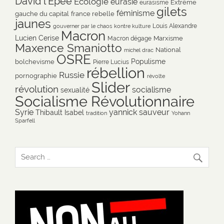
David l'Epée
Ecologie
eurasie
Extrême
eurasisme
gilets
féminisme
gauche du capital
france rebelle
jaunes
Louis Alexandre
gouverner par le chaos
kontre kulture
Macron
Lucien Cerise
Marxisme
Macron dégage
Maxence Smaniotto
National
michel drac
OSRE
Populisme
bolchevisme
Pierre Lucius
rébellion
Russie
pornographie
révolte
Slider
révolution
socialisme
sexualité
Socialisme Révolutionnaire
Syrie
yannick sauveur
Thibault Isabel
tradition
Yohann
Sparfell