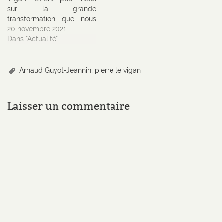
sur la grande
transformation que nous
vivons. R/ Deux après
20 novembre 2021
l’apparition du covid 19,
Dans "Actualité"
pensez-vous qu’un retour
au monde d’avant soit
encore possible ? Je dis
Arnaud Guyot-Jeannin
,
pierre le vigan
comme vous « le » covid
car c’est « le virus du
covid » qui est sous-
Laisser un commentaire
entendu et…