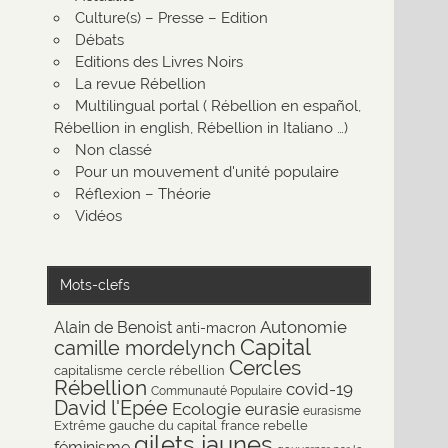
Culture(s) – Presse – Edition
Débats
Editions des Livres Noirs
La revue Rébellion
Multilingual portal ( Rébellion en español,
Rébellion in english, Rébellion in Italiano …)
Non classé
Pour un mouvement d'unité populaire
Réflexion – Théorie
Vidéos
Mots-clefs
Autonomie
Alain de Benoist
anti-macron
Capital
camille mordelynch
Cercles
capitalisme
cercle rébellion
Rébellion
covid-19
Communauté Populaire
David l'Epée
Ecologie
eurasie
eurasisme
Extrême gauche du capital
france rebelle
gilets jaunes
féminisme