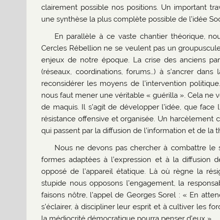
clairement possible nos positions. Un important tr
une synthèse la plus complète possible de l’idée So
En parallèle à ce vaste chantier théorique, nou
Cercles Rébellion ne se veulent pas un groupuscule
enjeux de notre époque. La crise des anciens part
(réseaux, coordinations, forums…) à s’ancrer dan
reconsidérer les moyens de l’intervention politique
nous faut mener une véritable « guérilla ». Cela ne 
de maquis. Il s’agit de développer l’idée, que face l
résistance offensive et organisée. Un harcèlement 
qui passent par la diffusion de l’information et de la 
Nous ne devons pas chercher à combattre le sy
formes adaptées à l’expression et à la diffusion d
opposé de l’appareil étatique. Là où règne la résig
stupide nous opposons l’engagement, la responsabil
faisons nôtre, l’appel de Georges Sorel : « En atten
s’éclairer, à discipliner leur esprit et à cultiver le
la médiocrité démocratique pourra penser d’eux ».