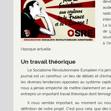
déve
aud
radi
inté
Le l
de g
révo
à l’
l’époque actuelle.
Un travail théorique
Le Socialisme Révolutionnaire Européen n’a jam
journal est un carrefour, un lieu de débats et d’éc
les diverses tendances opposées au système capita
nous a jamais empêché de mettre clairement en ava
entrepris un important travail théorique dont témoi
Il nous semble important, au moment où nous n
définition de notre projet. C’est pour cela, que dès 