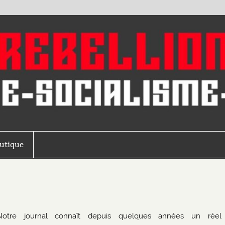
outique
Notre journal connaît depuis quelques années un réel