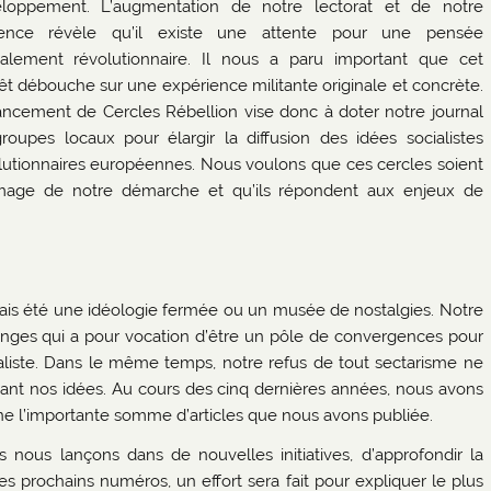
loppement. L’augmentation de notre lectorat et de notre
ience révèle qu’il existe une attente pour une pensée
calement révolutionnaire. Il nous a paru important que cet
rêt débouche sur une expérience militante originale et concrète.
ancement de Cercles Rébellion vise donc à doter notre journal
roupes locaux pour élargir la diffusion des idées socialistes
lutionnaires européennes. Nous voulons que ces cercles soient
image de notre démarche et qu’ils répondent aux enjeux de
ais été une idéologie fermée ou un musée de nostalgies. Notre
hanges qui a pour vocation d’être un pôle de convergences pour
liste. Dans le même temps, notre refus de tout sectarisme ne
nt nos idées. Au cours des cinq dernières années, nous avons
gne l’importante somme d’articles que nous avons publiée.
ous lançons dans de nouvelles initiatives, d’approfondir la
les prochains numéros, un effort sera fait pour expliquer le plus