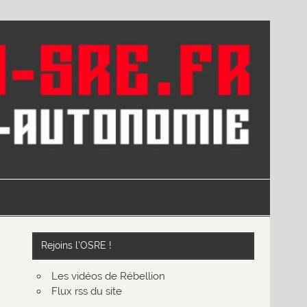
Rejoins l’OSRE !
Les vidéos de Rébellion
Flux rss du site