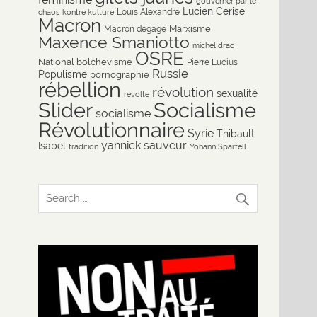
gouverner par le
Lucien Cerise
Louis Alexandre
chaos
kontre kulture
Macron
Marxisme
Macron dégage
Maxence Smaniotto
michel drac
OSRE
National bolchevisme
Pierre Lucius
Russie
Populisme
pornographie
rébellion
révolution
sexualité
révolte
Slider
Socialisme
socialisme
Révolutionnaire
Syrie
Thibault
yannick sauveur
Isabel
tradition
Yohann Sparfell