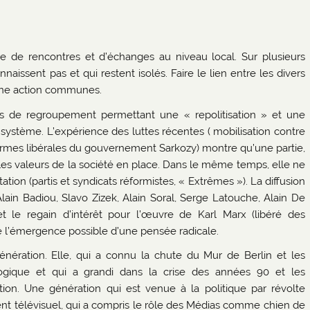
re de rencontres et d’échanges au niveau local. Sur plusieurs
aissent pas et qui restent isolés. Faire le lien entre les divers
t une action communes.
es de regroupement permettant une « repolitisation » et une
ystème. L’expérience des luttes récentes ( mobilisation contre
formes libérales du gouvernement Sarkozy) montre qu’une partie,
 les valeurs de la société en place. Dans le même temps, elle ne
ation (partis et syndicats réformistes, « Extrêmes »). La diffusion
Alain Badiou, Slavo Zizek, Alain Soral, Serge Latouche, Alain De
t le regain d’intérêt pour l’œuvre de Karl Marx (libéré des
e l’émergence possible d’une pensée radicale.
génération. Elle, qui a connu la chute du Mur de Berlin et les
ogique et qui a grandi dans la crise des années 90 et les
ion. Une génération qui est venue à la politique par révolte
t télévisuel, qui a compris le rôle des Médias comme chien de