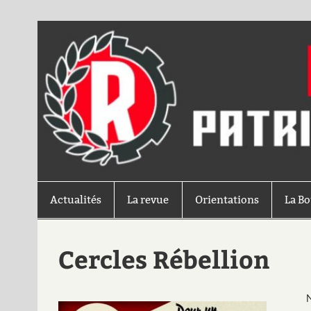
Actualités
La revue
Orientations
La B
Cercles Rébellion