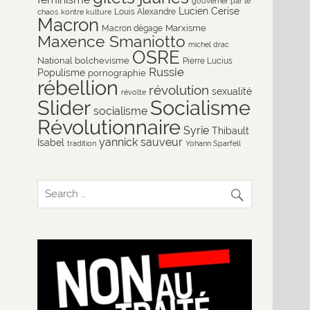
gouverner par le
Lucien Cerise
Louis Alexandre
chaos
kontre kulture
Macron
Marxisme
Macron dégage
Maxence Smaniotto
michel drac
OSRE
National bolchevisme
Pierre Lucius
Russie
Populisme
pornographie
rébellion
révolution
sexualité
révolte
Slider
Socialisme
socialisme
Révolutionnaire
Syrie
Thibault
yannick sauveur
Isabel
tradition
Yohann Sparfell