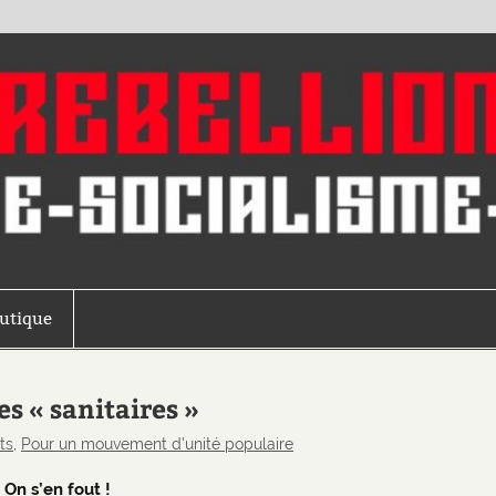
outique
s « sanitaires »
ts
,
Pour un mouvement d'unité populaire
 On s’en fout !