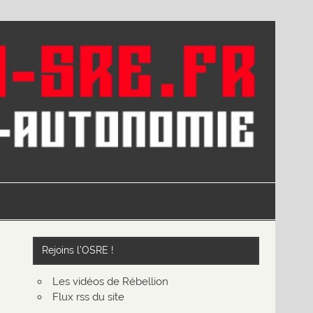
Rejoins l’OSRE !
Les vidéos de Rébellion
Flux rss du site