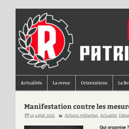
Actualités
La revue
Orientations
La B
Manifestation contre les mesure
14 juillet 2021
Actions militantes
,
Actualité
,
Déba
Qui organise ?