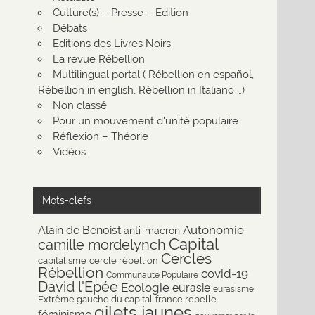
Culture(s) – Presse – Edition
Débats
Editions des Livres Noirs
La revue Rébellion
Multilingual portal ( Rébellion en español,
Rébellion in english, Rébellion in Italiano …)
Non classé
Pour un mouvement d'unité populaire
Réflexion – Théorie
Vidéos
Mots-clefs
Autonomie
Alain de Benoist
anti-macron
Capital
camille mordelynch
Cercles
capitalisme
cercle rébellion
Rébellion
covid-19
Communauté Populaire
David l'Epée
Ecologie
eurasie
eurasisme
Extrême gauche du capital
france rebelle
gilets jaunes
féminisme