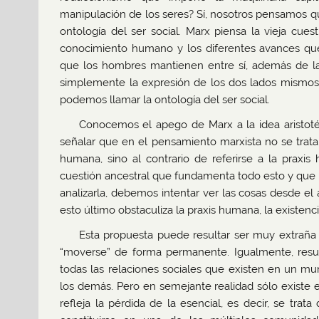
manipulación de los seres? Sí, nosotros pensamos 
ontología del ser social. Marx piensa la vieja cuest
conocimiento humano y los diferentes avances que 
que los hombres mantienen entre sí, además de las
simplemente la expresión de los dos lados mismos d
podemos llamar la ontología del ser social.
Conocemos el apego de Marx a la idea aristoté
señalar que en el pensamiento marxista no se trata 
humana, sino al contrario de referirse a la praxi
cuestión ancestral que fundamenta todo esto y que es
analizarla, debemos intentar ver las cosas desde el
esto último obstaculiza la praxis humana, la existen
Esta propuesta puede resultar ser muy extrañ
“moverse” de forma permanente. Igualmente, result
todas las relaciones sociales que existen en un mu
los demás. Pero en semejante realidad sólo existe e
refleja la pérdida de la esencial, es decir, se tra