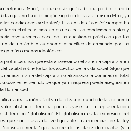
etorno a Marx”, lo que en sí significaría que por fin la teoría
(idea que no tendría ningún significado para el mismo Marx, ya
 las condiciones existentes”). El autor de
El capital
siempre ha
na teoría abstracta, sino un estudio de las condiciones reales y
eoría revolucionaria nace de las cuestiones prácticas que los
y no de un ámbito autónomo específico determinado por las
sesgo más o menos ideológicos.
a profunda crisis que esta atravesando el sistema capitalista en
l capital sobre todos los aspectos de la vida social (algo que
 dinámica misma del capitalismo alcanzado la dominación total
impasse
en el sentido de que ya ni siquiera puede asegurar en
e la Humanidad.
significa la realización efectiva del devenir-mundo de la economía
 valor abstracto, termina por reflejarse en la representación
 el término “globalismo”. El globalismo es la expresión del
tes que son presas del vértigo ante las exigencias de la ley
 el “consuelo mental” que han creado las clases dominantes (y la