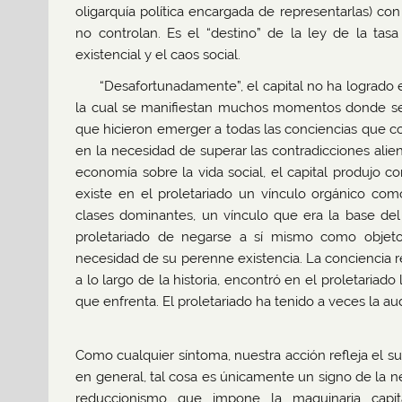
oligarquía política encargada de representarlas) c
no controlan. Es el “destino” de la ley de la tas
existencial y el caos social.
“Desafortunadamente”, el capital no ha logrado 
la cual se manifiestan muchos momentos donde se
que hicieron emerger a todas las conciencias que conc
en la necesidad de superar las contradicciones ali
economía sobre la vida social, el capital produjo c
existe en el proletariado un vínculo orgánico como
clases dominantes, un vínculo que era la base del 
proletariado de negarse a sí mismo como objeto 
necesidad de su perenne existencia. La conciencia re
a lo largo de la historia, encontró en el proletaria
que enfrenta. El proletariado ha tenido a veces la a
Como cualquier síntoma, nuestra acción refleja el 
en general, tal cosa es únicamente un signo de la ne
reduccionismo que impone la maquinaria capital