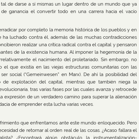
on tal de darse a sí mismas un lugar dentro de un mundo que ya
a de ganancia el convertir todo en una carrera hacia el vacío
erradicar por completo la memoria histórica de los pueblos y en
 ha luchado contra él, además de las muchas contradicciones
ibieron realizar una crítica radical contra el capital y pensaron
enantes de la existencia humana. Al imponer la hegemonía de la
orrelativamente el nacimiento del proletariado. Sin embargo, no
 el que existía en las viejas estructuras comunitarias con las
ser social (“Gemeinwesen” en Marx). De ahí la posibilidad del
de explotación del capital, mientras que también niega la
volucionaria, tras varias fases por las cuales avanza y retrocede
do la expresión de un verdadero camino para superar la alienación
udacia de emprender esta lucha varias veces.
sufrimiento que enfrentamos ante este mundo enloquecido. Pero
cesidad de retornar al orden real de las cosas. ¿Acaso fallara el
ista? ¿Encontrará algún obstáculo la instrumentalización-