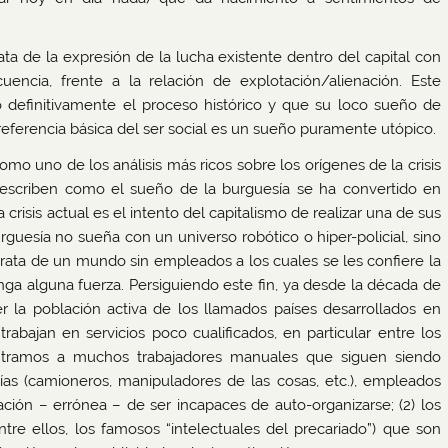
ta de la expresión de la lucha existente dentro del capital con
uencia, frente a la relación de explotación/alienación. Este
o definitivamente el proceso histórico y que su loco sueño de
eferencia básica del ser social es un sueño puramente utópico.
o uno de los análisis más ricos sobre los orígenes de la crisis
 describen como el sueño de la burguesía se ha convertido en
 crisis actual es el intento del capitalismo de realizar una de sus
urguesía no sueña con un universo robótico o hiper-policial, sino
trata de un mundo sin empleados a los cuales se les confiere la
ga alguna fuerza. Persiguiendo este fin, ya desde la década de
 la población activa de los llamados países desarrollados en
trabajan en servicios poco cualificados, en particular entre los
ontramos a muchos trabajadores manuales que siguen siendo
cías (camioneros, manipuladores de las cosas, etc.), empleados
ción – errónea – de ser incapaces de auto-organizarse; (2) los
ntre ellos, los famosos “intelectuales del precariado”) que son