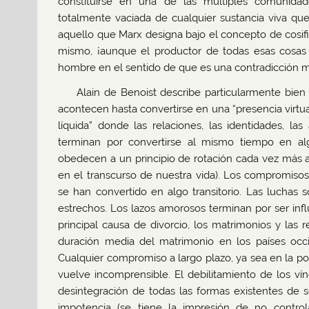
constituirse en una de las múltiples comunida
totalmente vaciada de cualquier sustancia viva qu
aquello que Marx designa bajo el concepto de cosifi
mismo, ¡aunque el productor de todas esas cosas 
hombre en el sentido de que es una contradicción 
Alain de Benoist describe particularmente bie
acontecen hasta convertirse en una “presencia virtua
líquida” donde las relaciones, las identidades, las
terminan por convertirse al mismo tiempo en alg
obedecen a un principio de rotación cada vez más ac
en el transcurso de nuestra vida). Los compromisos 
se han convertido en algo transitorio. Las luchas
estrechos. Los lazos amorosos terminan por ser infl
principal causa de divorcio, los matrimonios y las
duración media del matrimonio en los países occ
Cualquier compromiso a largo plazo, ya sea en la pol
vuelve incomprensible. El debilitamiento de los vín
desintegración de todas las formas existentes de 
impotencia (se tiene la impresión de no contro