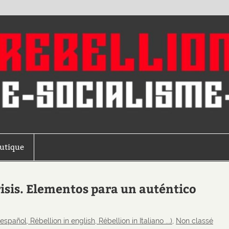
outique
isis. Elementos para un auténtico
español, Rébellion in english, Rébellion in Italiano ...)
,
Non classé