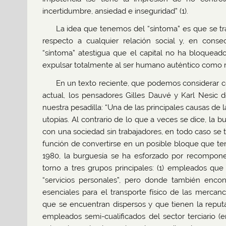
incertidumbre, ansiedad e inseguridad” (1).
La idea que tenemos del “síntoma” es que se tra
respecto a cualquier relación social y, en consec
“síntoma” atestigua que el capital no ha bloquead
expulsar totalmente al ser humano auténtico como r
En un texto reciente, que podemos considerar com
actual, los pensadores Gilles Dauvé y Karl Nesic
nuestra pesadilla: “Una de las principales causas de la
utopías. Al contrario de lo que a veces se dice, la b
con una sociedad sin trabajadores, en todo caso se 
función de convertirse en un posible bloque que ten
1980, la burguesía se ha esforzado por recomponer
torno a tres grupos principales: (1) empleados que 
“servicios personales”, pero donde también enc
esenciales para el transporte físico de las mercan
que se encuentran dispersos y que tienen la reputa
empleados semi-cualificados del sector terciario (e