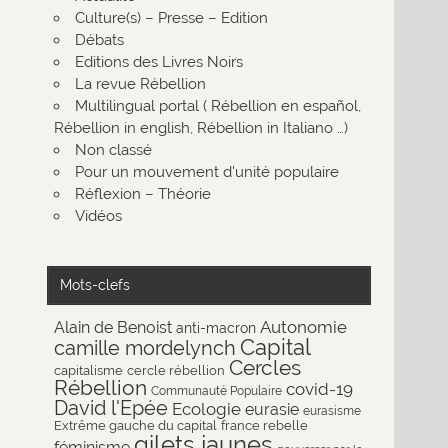
Culture(s) – Presse – Edition
Débats
Editions des Livres Noirs
La revue Rébellion
Multilingual portal ( Rébellion en español,
Rébellion in english, Rébellion in Italiano …)
Non classé
Pour un mouvement d'unité populaire
Réflexion – Théorie
Vidéos
Mots-clefs
Autonomie
Alain de Benoist
anti-macron
Capital
camille mordelynch
Cercles
capitalisme
cercle rébellion
Rébellion
covid-19
Communauté Populaire
David l'Epée
Ecologie
eurasie
eurasisme
Extrême gauche du capital
france rebelle
gilets jaunes
féminisme