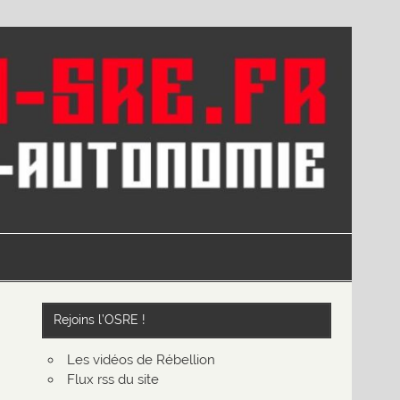
Rejoins l’OSRE !
Les vidéos de Rébellion
Flux rss du site