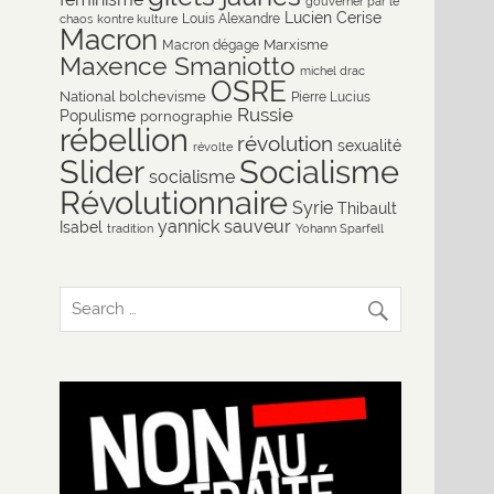
gouverner par le
Lucien Cerise
Louis Alexandre
chaos
kontre kulture
Macron
Marxisme
Macron dégage
Maxence Smaniotto
michel drac
OSRE
National bolchevisme
Pierre Lucius
Russie
Populisme
pornographie
rébellion
révolution
sexualité
révolte
Slider
Socialisme
socialisme
Révolutionnaire
Syrie
Thibault
yannick sauveur
Isabel
tradition
Yohann Sparfell