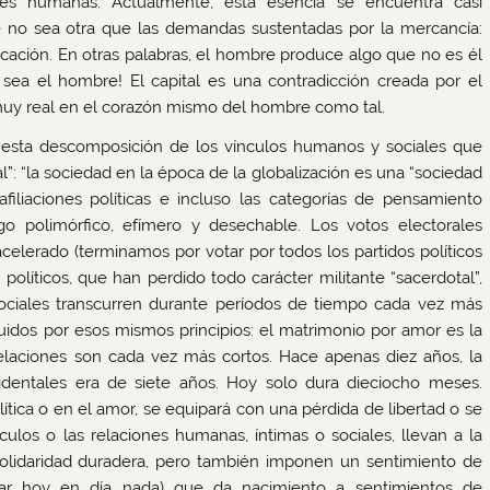
des humanas. Actualmente, esta esencia se encuentra casi
e no sea otra que las demandas sustentadas por la mercancía:
cación. En otras palabras, el hombre produce algo que no es él
sea el hombre! El capital es una contradicción creada por el
muy real en el corazón mismo del hombre como tal.
n esta descomposición de los vínculos humanos y sociales que
l”: “la sociedad en la época de la globalización es una “sociedad
 afiliaciones políticas e incluso las categorías de pensamiento
o polimórfico, efímero y desechable. Los votos electorales
elerado (terminamos por votar por todos los partidos políticos
políticos, que han perdido todo carácter militante “sacerdotal”,
 sociales transcurren durante períodos de tiempo cada vez más
uidos por esos mismos principios: el matrimonio por amor es la
 relaciones son cada vez más cortos. Hace apenas diez años, la
identales era de siete años. Hoy solo dura dieciocho meses.
ítica o en el amor, se equipará con una pérdida de libertad o se
culos o las relaciones humanas, íntimas o sociales, llevan a la
solidaridad duradera, pero también imponen un sentimiento de
lar hoy en día nada) que da nacimiento a sentimientos de