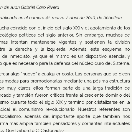
n de Juan Gabriel Caro Rivera
publicado en el número 41, marzo / abril de 2010, de Rébellion
ucha coincide con el inicio del siglo XXI y el agotamiento de los
ológico-políticos del siglo anterior. Sin embargo, muchos de
mas intentan mantenerse vigentes y sostienen la división
ntre la derecha y la izquierda. Además, este esquema no
 de inmediato, ya que el mismo es un dispositivo esencial y
o que es necesario para la defensa del núcleo duro del Sistema.
rear algo “nuevo” a cualquier costo. Las personas que se dicen
ejas modas para promocionarlas mediante una pésima estructura
on muy claros: ellos forman parte de una larga tradición de
cado y también fueron críticos frente al creciente dominio del
ismo durante todo el siglo XIX y terminó por cristalizarse en la
dical el comunismo revolucionario. Nuestros referentes son
 socialismo, además del importante aporte que también nos
forma más amplia también pensadores y corrientes intelectuales
s, Guy Debord o C. Castoriadis).