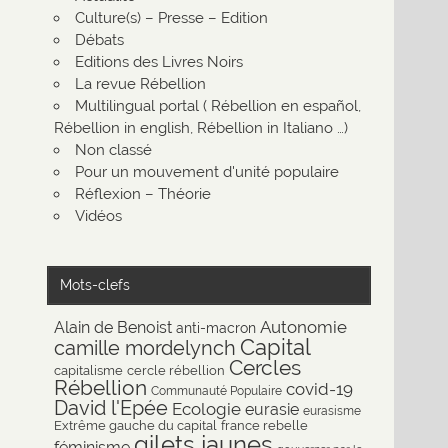
Culture(s) – Presse – Edition
Débats
Editions des Livres Noirs
La revue Rébellion
Multilingual portal ( Rébellion en español,
Rébellion in english, Rébellion in Italiano …)
Non classé
Pour un mouvement d'unité populaire
Réflexion – Théorie
Vidéos
Mots-clefs
Autonomie
Alain de Benoist
anti-macron
Capital
camille mordelynch
Cercles
capitalisme
cercle rébellion
Rébellion
covid-19
Communauté Populaire
David l'Epée
Ecologie
eurasie
eurasisme
Extrême gauche du capital
france rebelle
gilets jaunes
féminisme