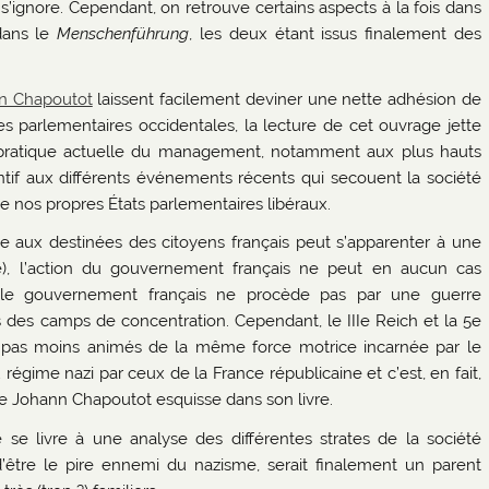
i s’ignore. Cependant, on retrouve certains aspects à la fois dans
dans le
Menschenführung
, les deux étant issus finalement des
nn Chapoutot
laissent facilement deviner une nette adhésion de
 parlementaires occidentales, la lecture de cet ouvrage jette
n pratique actuelle du management, notamment aux plus hauts
tentif aux différents événements récents qui secouent la société
de nos propres États parlementaires libéraux.
 aux destinées des citoyens français peut s’apparenter à une
tre), l’action du gouvernement français ne peut en aucun cas
i le gouvernement français ne procède pas par une guerre
 des camps de concentration. Cependant, le IIIe Reich et la 5e
ent pas moins animés de la même force motrice incarnée par le
égime nazi par ceux de la France républicaine et c’est, en fait,
que Johann Chapoutot esquisse dans son livre.
 se livre à une analyse des différentes strates de la société
’être le pire ennemi du nazisme, serait finalement un parent