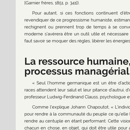
[Garnier frères, 1851, p. 341]).
Pour autant, si ces fonctions continuent d’ê
revendiquer de ce progressisme humaniste, estimant,
rechignent ou prennent trop de temps à se conve
moderne s’avérera être un outil utile et nécessaire
faut savoir se moquer des règles, libérer les énergies e
La ressource humaine,
processus managérial
« Seul l’homme germanique est un être d’actio
races attendent leur salut et leur pitance d’autrui, 
professeur Ludwig-Ferdinand Clauss, psychologue et 
Comme l’explique Johann Chapoutot, « L’individu
pour rendre à la communauté du peuple ce qu’elle lui
rendre au centuple en étant performant. Cette vision de
chacun en chose, en objet, qui doit être utile pour av