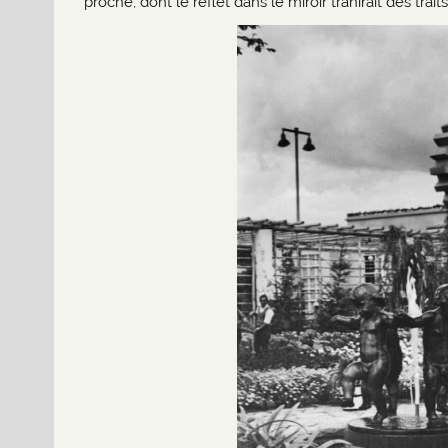
proche, dont le reflet dans le miroir trahirait des traits 