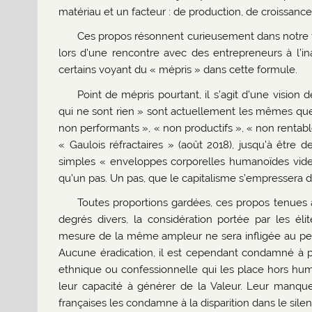
matériau et un facteur : de production, de croissance
Ces propos résonnent curieusement dans notre fo
lors d’une rencontre avec des entrepreneurs à l’ina
certains voyant du « mépris » dans cette formule.
Point de mépris pourtant, il s’agit d’une visio
qui ne sont rien » sont actuellement les mêmes qu
non performants », « non productifs », « non rentab
« Gaulois réfractaires » (août 2018), jusqu’à être d
simples « enveloppes corporelles humanoïdes vid
qu’un pas. Un pas, que le capitalisme s’empressera de
Toutes proportions gardées, ces propos tenues 
degrés divers, la considération portée par les é
mesure de la même ampleur ne sera infligée au peupl
Aucune éradication, il est cependant condamné à pér
ethnique ou confessionnelle qui les place hors huma
leur capacité à générer de la Valeur. Leur manq
françaises les condamne à la disparition dans le sil