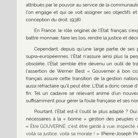
attribués par le pouvoir au service de la communaut
l’on engage et qui se voit assigner ses objectifs 
conception du droit, 1938).
En France, le rôle originel de l’État français s’ex
battre monnaie, faire les lois, rendre la justice et déc
Cependant, depuis qu’une large partie de ses 
supra-européennes, l’État n’assure ainsi plus la p
obsolète, l’État semble être devenu un outil de tra
l’assertion de Werner Best « Gouverner à bon coût
français assure cette transition de la gestion natio
aussi réfractaire qu’il peut être. L’État a donc cess
fin. Tel un cadavre se relevant animé d’un nouveau
suffisamment pour gérer la foule française et ses n
Pourtant, l’État est-il l’outil le plus adapté ? 
nécessaires à la « bonne » gestion des peuples c
«
Être GOUVERNÉ, c’est être gardé à vue, inspecté, e
voilà sa justice, voilà sa morale !
» (Pierre-Joseph Pr