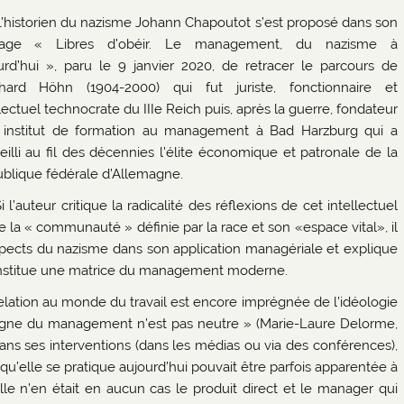
L’historien du nazisme Johann Chapoutot s’est proposé dans son
rage « Libres d’obéir. Le management, du nazisme à
urd’hui », paru le 9 janvier 2020, de retracer le parcours de
hard Höhn (1904-2000) qui fut juriste, fonctionnaire et
lectuel technocrate du IIIe Reich puis, après la guerre, fondateur
 institut de formation au management à Bad Harzburg qui a
eilli au fil des décennies l’élite économique et patronale de la
blique fédérale d’Allemagne.
i l’auteur critique la radicalité des réflexions de cet intellectuel
 de la « communauté » définie par la race et son «espace vital», il
 aspects du nazisme dans son application managériale et explique
constitue une matrice du management moderne.
 relation au monde du travail est encore imprégnée de l’idéologie
règne du management n’est pas neutre » (Marie-Laure Delorme,
dans ses interventions (dans les médias ou via des conférences),
e qu’elle se pratique aujourd’hui pouvait être parfois apparentée à
le n’en était en aucun cas le produit direct et le manager qui