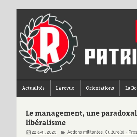
Actualités
La revue
Orientations
La B
Le management, une paradoxale
libéralisme
22 avril 2020
Actions militantes
,
Culture(s) - Pre