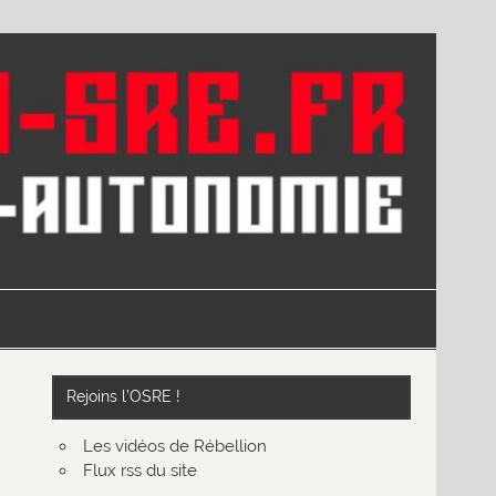
Rejoins l’OSRE !
Les vidéos de Rébellion
Flux rss du site