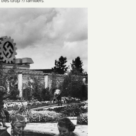
très (trop ?) familiers.