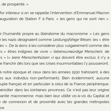
, de prospérité. »
r intérieur si on se rappelle l’intervention d’Emmanuel Macron
uguration de Station F à Paris, « les gens qui ne sont rien »,
n de l’humanité propre au libéralisme du macronisme. « Les gens
e les nazis désignaient comme
Leistungsfähige Wesen
, les « être
les ». De là donc à les considérer plus vulgairement comme des
es « êtres indignes de vivre » (
lebensunwürdige
Menschen
), de
es » («
leere
M
enschenhülsen »
) qui doivent être exclus, il n’y a
 franchir dès lors que ses crises insurmontables l’y pousseront.
à notre époque et ceux dans les années 1930 trahissent, à des
lites aux individus non-performants. Bien évidemment, aucune
e français et en particulier à celui de la France périphérique.
icliter dans les lointaines provinces. Ce n’est pas leur origine
nité macronienne, mais bien leur utilité vis-à-vis du Capital et
ue de connexion et de proximité avec les grandes métropoles
ence.