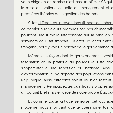
vous dirige en entreprise n’est pas un officier SS qu
la mise en pratique actuelle du management et 
premières théories de la gestion des hommes.
Si les
différentes interventions filmées de Joha
ce dernier aux valeurs promues par nos démocraties
pourtant une lumière intéressante sur la mise e
sommets de l’État français. En effet, le lecteur at
française, peut y voir un portrait de la gouvernance 
Même si la façon dont le gouvernement préside
fascisation de la pratique du pouvoir (à juste ti
s’apparenter à une répétition du nazisme. Ains
d’extermination, ni ne déporte des populations dans
République, aussi différents soient-ils, n’en rest
management. Remplacez les qualificatifs propres au r
un portrait bref mais efficace de notre propre État 
Et comme toute critique sérieuse, cet ouvrage
moderne, nous montrant que le libéralisme, loin d