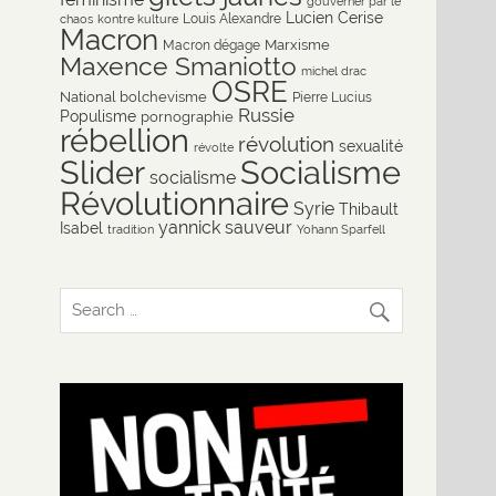
gouverner par le
Lucien Cerise
Louis Alexandre
chaos
kontre kulture
Macron
Marxisme
Macron dégage
Maxence Smaniotto
michel drac
OSRE
National bolchevisme
Pierre Lucius
Russie
Populisme
pornographie
rébellion
révolution
sexualité
révolte
Slider
Socialisme
socialisme
Révolutionnaire
Syrie
Thibault
yannick sauveur
Isabel
tradition
Yohann Sparfell