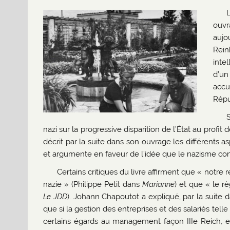
ouv
aujo
Rein
intel
d’un
accu
Répu
S
nazi sur la progressive disparition de l’État au profit
décrit par la suite dans son ouvrage les différents
et argumente en faveur de l’idée que le nazisme 
Certains critiques du livre affirment que « notre
nazie » (Philippe Petit dans
Marianne
) et que « le 
Le
JDD
). Johann Chapoutot a expliqué, par la suite 
que si la gestion des entreprises et des salariés tell
certains égards au management façon IIIe Reich, el