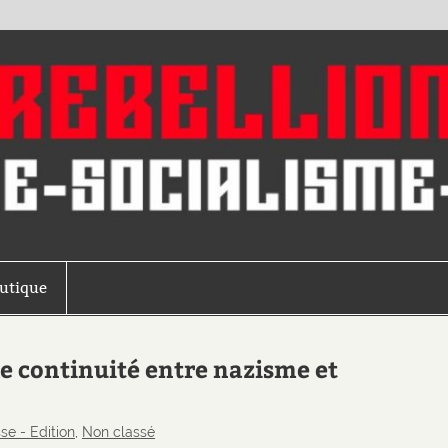
outique
 continuité entre nazisme et
sse - Edition
,
Non classé