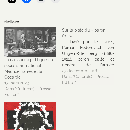
Similaire
Sur la piste du « baron
fou »
Livré par les siens,
Roman Fédérovitch von
Ungern-Sternberg (1886-
1921), baron balte et
La naissance politique du
général de l'armée
socialisme-national :
blanche, fut fusillé le 15
27 décembre 2018
Maurice Barrès et la
septembre 1921 par les
Dans "Culture(s) - Presse -
Cocarde
troupes bolchéviques. Lors
Edition"
17 mars 2023
de son procès,
Dans "Culture(s) - Presse -
Bogolioubov, son avocat le
Edition"
décrivait, assez
pertinemment d'ailleurs,
comme « un homme
sombre en quête
d'aventures militaires, un
homme solitaire oublié…