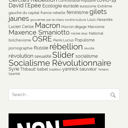
Communauté Populaire
David l'Epée
Ecologie
eurasie
Extrême
eurasisme
gilets
féminisme
gauche du capital
france rebelle
jaunes
Louis Alexandre
gouverner par le chaos
kontre kulture
Macron
Lucien Cerise
Marxisme
Macron dégage
Maxence Smaniotto
National
michel drac
OSRE
Populisme
bolchevisme
Pierre Lucius
rébellion
Russie
pornographie
révolte
Slider
révolution
socialisme
sexualité
Socialisme Révolutionnaire
Syrie
yannick sauveur
Thibault Isabel
tradition
Yohann
Sparfell