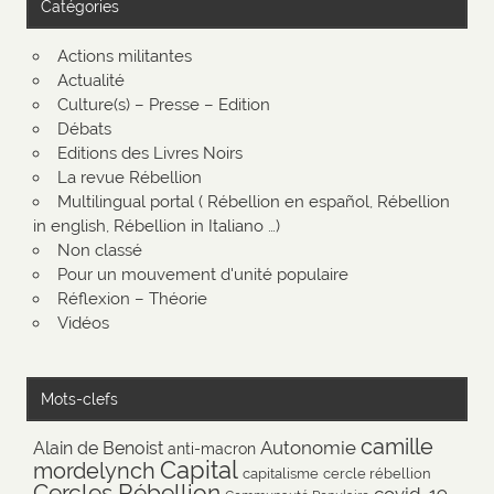
Catégories
Actions militantes
Actualité
Culture(s) – Presse – Edition
Débats
Editions des Livres Noirs
La revue Rébellion
Multilingual portal ( Rébellion en español, Rébellion
in english, Rébellion in Italiano …)
Non classé
Pour un mouvement d'unité populaire
Réflexion – Théorie
Vidéos
Mots-clefs
camille
Autonomie
Alain de Benoist
anti-macron
Capital
mordelynch
capitalisme
cercle rébellion
Cercles Rébellion
covid-19