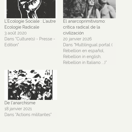
L’Ecologie Sociale : L’autre
El anarcoprimitivismo:
Ecologie Radicale
crítica radical de la
3 août 2020
civilización
Dans "Culture(s) - Presse -
20 janvier 2026
Edition"
Dans "Multilingual portal (
Rébellion en español,
Rébellion in english,
Rébellion in Italiano ...)"
De l’anarchisme
18 janvier 2021
Dans "Actions militantes"