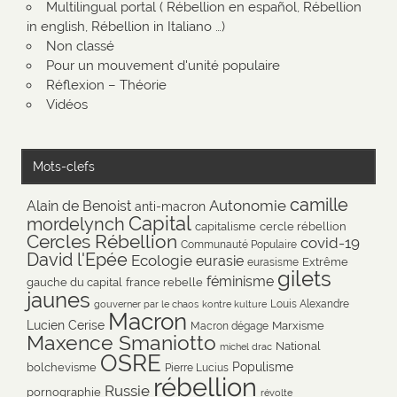
Multilingual portal ( Rébellion en español, Rébellion
in english, Rébellion in Italiano …)
Non classé
Pour un mouvement d'unité populaire
Réflexion – Théorie
Vidéos
Mots-clefs
camille
Autonomie
Alain de Benoist
anti-macron
Capital
mordelynch
capitalisme
cercle rébellion
Cercles Rébellion
covid-19
Communauté Populaire
David l'Epée
Ecologie
eurasie
Extrême
eurasisme
gilets
féminisme
gauche du capital
france rebelle
jaunes
Louis Alexandre
gouverner par le chaos
kontre kulture
Macron
Lucien Cerise
Marxisme
Macron dégage
Maxence Smaniotto
National
michel drac
OSRE
Populisme
bolchevisme
Pierre Lucius
rébellion
Russie
pornographie
révolte