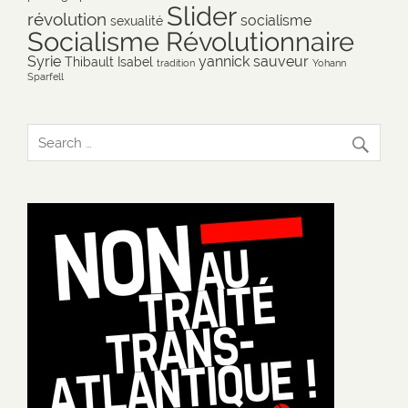
Slider
révolution
socialisme
sexualité
Socialisme Révolutionnaire
Syrie
yannick sauveur
Thibault Isabel
tradition
Yohann
Sparfell