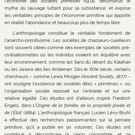
l’économie des sociétés primitives
(1974), déconstruit le
mythe du sauvage luttant pour sa subsistance, et expose
les véritables principes de l’économie primitive qui apporte
en réalité l’abondance et beaucoup plus de temps libre.
L’anthropologie constitue le véritable fondement de
l’anarcho-primitivisme. Les sociétés de chasseurs-cueilleurs
sont souvent citées comme des exemples de sociétés pré-
civilisationnelles où les individus vivaient en équilibre avec
leur environnement, comme les Sans du désert du Kalahari
ou les Jarawa des îles Andaman. Dès le XIXe siècle, certains
chercheurs – comme Lewis Morgan (
Ancient Society
, 1877) –
ont souligné l’existence de sociétés dites « primitives », où
l’organisation sociale reposait sur l’entraide et sur une
relative égalité. Ces études ont d’ailleurs inspiré Friedrich
Engels, dans
L’Origine de la famille, de la propriété privée et
de l’État
(1884). L’anthropologue français Lucien Lévy-Bruhl
a effectué des recherches passionnantes sur la pensée
primitive, qu’il a publié en six volumes. Ces études ont
contribué à déconstruire la vision colonialiste, et sa