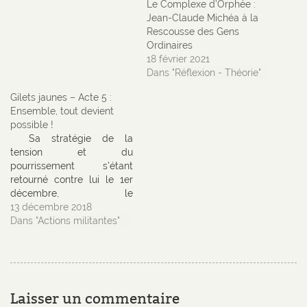
Le Complexe d’Orphée :
Jean-Claude Michéa à la
Rescousse des Gens
Ordinaires
18 février 2021
Dans "Réflexion - Théorie"
Gilets jaunes – Acte 5 :
Ensemble, tout devient
possible !
Sa stratégie de la
tension et du
pourrissement s'étant
retourné contre lui le 1er
décembre, le
gouvernement Macron à
13 décembre 2018
jeté toute ses forces dans
Dans "Actions militantes"
la bataille la semaine
suivante. Ce samedi nous
avons vu un système aux
abois mobiliser ses
troupes de sécurité de
Laisser un commentaire
manière offensive. Une