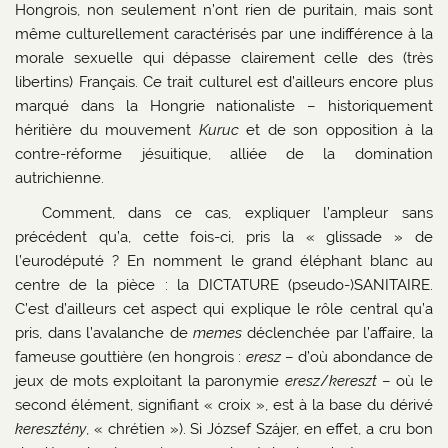
Hongrois, non seulement n’ont rien de puritain, mais sont
même culturellement caractérisés par une indifférence à la
morale sexuelle qui dépasse clairement celle des (très
libertins) Français. Ce trait culturel est d’ailleurs encore plus
marqué dans la Hongrie nationaliste – historiquement
héritière du mouvement
Kuruc
et de son opposition à la
contre-réforme jésuitique, alliée de la domination
autrichienne.
Comment, dans ce cas, expliquer l’ampleur sans
précédent qu’a, cette fois-ci, pris la « glissade » de
l’eurodéputé ? En nomment le grand éléphant blanc au
centre de la pièce : la DICTATURE (pseudo-)SANITAIRE.
C’est d’ailleurs cet aspect qui explique le rôle central qu’a
pris, dans l’avalanche de
memes
déclenchée par l’affaire, la
fameuse gouttière (en hongrois :
eresz
– d’où abondance de
jeux de mots exploitant la paronymie
eresz
/
kereszt
– où le
second élément, signifiant « croix », est à la base du dérivé
keresztény
, « chrétien »). Si József Szájer, en effet, a cru bon