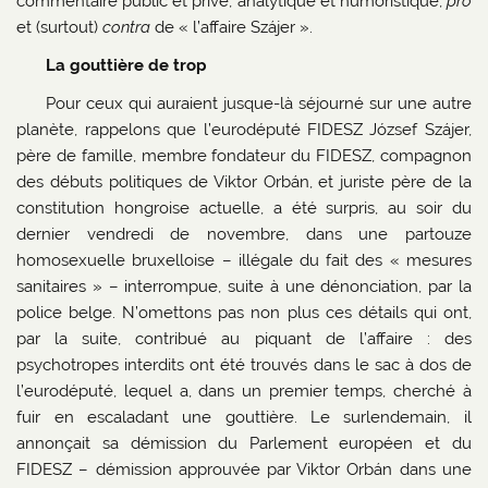
commentaire public et privé, analytique et humoristique,
pro
et (surtout)
contra
de « l’affaire Szájer ».
La gouttière de trop
Pour ceux qui auraient jusque-là séjourné sur une autre
planète, rappelons que l’eurodéputé FIDESZ József Szájer,
père de famille, membre fondateur du FIDESZ, compagnon
des débuts politiques de Viktor Orbán, et juriste père de la
constitution hongroise actuelle, a été surpris, au soir du
dernier vendredi de novembre, dans une partouze
homosexuelle bruxelloise – illégale du fait des « mesures
sanitaires » – interrompue, suite à une dénonciation, par la
police belge. N’omettons pas non plus ces détails qui ont,
par la suite, contribué au piquant de l’affaire : des
psychotropes interdits ont été trouvés dans le sac à dos de
l’eurodéputé, lequel a, dans un premier temps, cherché à
fuir en escaladant une gouttière. Le surlendemain, il
annonçait sa démission du Parlement européen et du
FIDESZ – démission approuvée par Viktor Orbán dans une