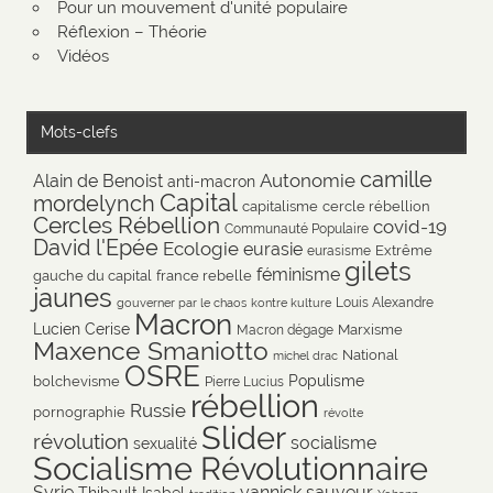
Pour un mouvement d'unité populaire
Réflexion – Théorie
Vidéos
Mots-clefs
camille
Autonomie
Alain de Benoist
anti-macron
Capital
mordelynch
capitalisme
cercle rébellion
Cercles Rébellion
covid-19
Communauté Populaire
David l'Epée
Ecologie
eurasie
Extrême
eurasisme
gilets
féminisme
gauche du capital
france rebelle
jaunes
Louis Alexandre
gouverner par le chaos
kontre kulture
Macron
Lucien Cerise
Marxisme
Macron dégage
Maxence Smaniotto
National
michel drac
OSRE
Populisme
bolchevisme
Pierre Lucius
rébellion
Russie
pornographie
révolte
Slider
révolution
socialisme
sexualité
Socialisme Révolutionnaire
Syrie
yannick sauveur
Thibault Isabel