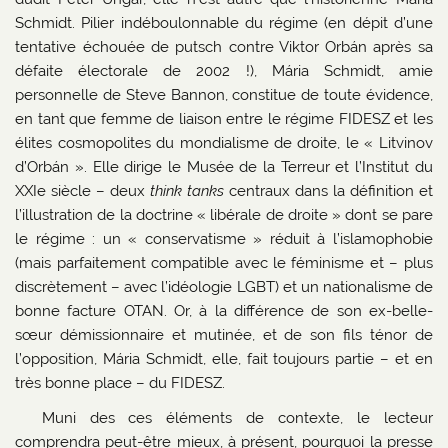
Schmidt. Pilier indéboulonnable du régime (en dépit d’une
tentative échouée de putsch contre Viktor Orbán après sa
défaite électorale de 2002 !), Mária Schmidt, amie
personnelle de Steve Bannon, constitue de toute évidence,
en tant que femme de liaison entre le régime FIDESZ et les
élites cosmopolites du mondialisme de droite, le « Litvinov
d’Orbán ». Elle dirige le Musée de la Terreur et l’Institut du
XXIe siècle – deux
think tanks
centraux dans la définition et
l’illustration de la doctrine « libérale de droite » dont se pare
le régime : un « conservatisme » réduit à l’islamophobie
(mais parfaitement compatible avec le féminisme et – plus
discrètement – avec l’idéologie LGBT) et un nationalisme de
bonne facture OTAN. Or, à la différence de son ex-belle-
sœur démissionnaire et mutinée, et de son fils ténor de
l’opposition, Mária Schmidt, elle, fait toujours partie – et en
très bonne place – du FIDESZ.
Muni des ces éléments de contexte, le lecteur
comprendra peut-être mieux, à présent, pourquoi la presse