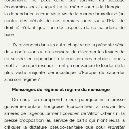
l’orbánisme ne peut donc pas survivre au saccage
économico-social auquel il a lui-même soumis la Hongrie –
la dépendance accrue vis-à-vis de la manne bruxelloise (au
centre des débats de ces derniers jours sur « l’Etat de
droit ») n’étant que l’un des aspects de ce paradoxe de
base.
J’y reviendrai dans un autre chapitre de la présente série
de « confessions », où j’essaierai de discerner les leviers de
ce suicide, en répondant à la question des mobiles : quels
motifs – ou quel réseaux – ont pu convaincre le leader de la
plus vaste majorité démocratique d’Europe de saborder
ainsi son régime ?
Mensonges du régime et régime du mensonge
Du coup, on comprend mieux pourquoi ni la presse
gouvernementale hongroise (condamnée à couvrir les
arrières de l’agenouillement covidien de Viktor Orbán), ni la
presse d’opposition (au service de partis qui n’ont réussi à
critiquer la dictature pseudo-sanitaire que pour
regretter