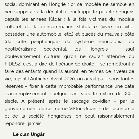
social dominant en Hongrie ; or ce modèle ne semble en
rien s’opposer à la dénatalité qui frappe le peuple hongrois
depuis les années Kádár : à la fois victimes du modèle
culturel de la consommation statutaire (vivre en ville,
posséder une automobile, etc.) et placés du mauvais côté
(du côté périphérique) du système néocolonial du
néolibéralisme occidental, les Hongrois – sauf
bouleversement culturel qu’on ne saurait attendre du
FIDESZ, c’est-à-dire de libéraux de droite – se remettront à
faire des enfants quand ils auront, en termes de niveau de
vie, rejoint l’Autriche. Avant 2020, on aurait pu – sous toutes
réserves – fixer à cette improbable performance une date
d’accomplissement quelque-part vers le milieu du XXIe
siècle. A présent, après le saccage covidien – par le
gouvernement de ce même Viktor Orbán – de l’économie
et de la société hongroises, on peut raisonnablement
répondre : jamais.
Le clan Ungár