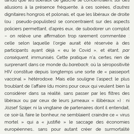
tandis que les libéraux de gauche se concentraient sur des
allusions à la présence fréquente, à ces soirées, d’
autres
dignitaires hongrois et polonais, et que les libéraux de droite
(ou : pseudo-populistes) se concentraient sur des aspects
policiers permettant, d’après eux, de subodorer un complot
– on relève une affirmation trop rarement commentée :
celle selon laquelle l’orgie aurait été réservée à des
participants ayant déjà « eu le Covid », et étant,
par
conséquent
, immunisés. Cette pratique n’a, certes, rien de
surprenant dans ce monde du
bareback
, où la séropositivité
HIV constitue depuis longtemps une sorte de « passeport
vaccinal » hétérodoxe. Mais elle souligne l’aspect le plus
troublant de l’affaire (du moins pour ceux qui veulent bien la
considérer dans sa réalité, sans passer par les filtres des
libéraux ou par ceux de leurs jumeaux « illibéraux ») : ni
József Szájer, ni la vingtaine de partenaires dont il entendait,
ce soir-là, faire le bonheur, ne semblaient craindre ce « virus
mortel » qui a « justifié » le saccage des économies
européennes… sans pour autant créer de surmortalité