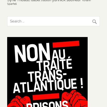
tradition
Yohann
Sparfell