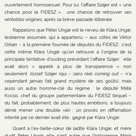
ouvertement homosexuel. Pour lui, l’affaire Szájer est « une
chance pour le FIDESZ » : une chance de retrouver ses
véritables
origines, après sa brève passade illibérale.
Rappelons que Péter Ungár est le neveu de Klára Ungár,
lesbienne assumée, qui a appartenu – aux côtés de Viktor
Orbán – à la première fournée de députés du FIDESZ ; c’est
cette même Klára Ungár qu’on retrouve à l’origine de la
principale tentative d’ousting précédant l’affaire Szájer : elle
avait alors « appelé à plus de transparence » non
seulement József Szájer (qui – sans réel
coming out
– n’a
cependant jamais fait grand mystère de ses goûts), mais
aussi un autre homme-clé du régime : le député Máté
Kocsis, chef du groupe parlementaire du FIDESZ (lequel –
du fait, probablement, de plus hautes ambitions, a toujours
dénié mener une double vie) ; un procès en diffamation
intenté par ce dernier avait été… gagné par Klára Ungár.
Quant à l’ex-belle-sœur de ladite Klára Ungár, et mère
dudit Péter Ungár, elle n’est autre que l’historienne Mária