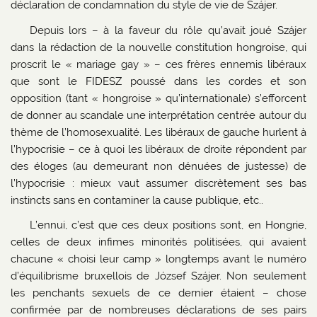
déclaration de condamnation du style de vie de Szájer.
Depuis lors – à la faveur du rôle qu’avait joué Szájer
dans la rédaction de la nouvelle constitution hongroise, qui
proscrit le « mariage gay » – ces frères ennemis libéraux
que sont le FIDESZ poussé dans les cordes et son
opposition (tant « hongroise » qu’internationale) s’efforcent
de donner au scandale une interprétation centrée autour du
thème de l’homosexualité. Les libéraux de gauche hurlent à
l’hypocrisie – ce à quoi les libéraux de droite répondent par
des éloges (au demeurant non dénuées de justesse) de
l’hypocrisie : mieux vaut assumer discrètement ses bas
instincts sans en contaminer la cause publique, etc..
L’ennui, c’est que ces deux positions sont, en Hongrie,
celles de deux infimes minorités politisées, qui avaient
chacune « choisi leur camp » longtemps avant le numéro
d’équilibrisme bruxellois de József Szájer. Non seulement
les penchants sexuels de ce dernier étaient – chose
confirmée par de nombreuses déclarations de ses pairs