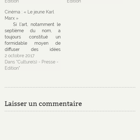
Edition"
Edition"
Cinéma : « Le jeune Karl
Marx »
Si l’art, notamment le
septième du nom, a
toujours constitué un
formidable moyen de
diffuser des idées
politiques (Les Temps
2 octobre 2017
modernes réalisé par
Dans "Culture(s) - Presse -
Charlie Chaplin en 1936 est
Edition"
un sommet du genre), le
cinéma militant, qui a
connu son âge d’or dans
les années soixante-dix
avec des chefs-d’œuvre
Laisser un commentaire
tels que…