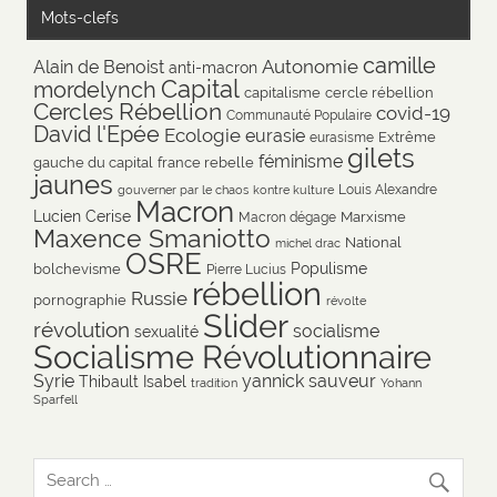
Mots-clefs
camille
Autonomie
Alain de Benoist
anti-macron
Capital
mordelynch
capitalisme
cercle rébellion
Cercles Rébellion
covid-19
Communauté Populaire
David l'Epée
Ecologie
eurasie
Extrême
eurasisme
gilets
féminisme
gauche du capital
france rebelle
jaunes
Louis Alexandre
gouverner par le chaos
kontre kulture
Macron
Lucien Cerise
Marxisme
Macron dégage
Maxence Smaniotto
National
michel drac
OSRE
Populisme
bolchevisme
Pierre Lucius
rébellion
Russie
pornographie
révolte
Slider
révolution
socialisme
sexualité
Socialisme Révolutionnaire
Syrie
yannick sauveur
Thibault Isabel
tradition
Yohann
Sparfell