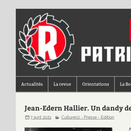
Actualités
La revue
Orientations
La B
Jean-Edern Hallier. Un dandy 
7 avril 2021
Culture(s) - Presse - Edition