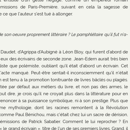
etait ensuite d’un geste négligé, comme un empereur romain
issions de Paris-Première, suivant en cela la sagesse de
e que l’auteur s’est tué à allonger.
de son oeuvre proprement littéraire ? Le pamphlétaire qu’il fut n’a-
Daudet, d’Agrippa d’Aubigné à Léon Bloy, qui furent d’abord de
 eux des écrivains de seconde zone. Jean-Edern aurait très bien
lliste que polémiste, oubliant qu’il était d’abord un écrivain. Cet
l’acte manqué. Peut-être sentait-il inconsciemment qu’il n’était
n est tenu à la promotion tonitruante de livres bâclés ou plagiés.
ctée par défaut aux métiers du livre, et non pas des armes, le
 dire, je crois qu’il ne croyait plus dans la littérature pour en
as renoncer à sa puissance symbolique, ni à son prestige. Plus que
comme mythologie, dont les racines remontent à la Révolution
 comme Paul Bénichou, mais c’était chez lui un sacre de dérision,
les émissions de Patrick Sabatier. Comment le lui reprocher ? En
 le grand écrivain », titre de l’un de ses premiers livres. Grand, il