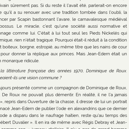
vain sûrement pas. Si du reste il l’avait été, parlerait-on encore
 qu’il a su renouer avec une tradition tombée dans l’oubli, la
ncer par Scapin bastonnant l’avare, le carnavalesque médiéval
bossus. Le miracle, c’est qu’une société aussi normative et
nage comme lui. C’était à lui tout seul les Pieds Nickelés qui
que, rien n’était tragique. Pourquoi était-il réduit à la condition
ait boiteux, borgne, estropié, au même titre que les nains de cour
ns pour donner la réplique aux princes. Mais Jean-Edern était un
n monarque ridicule.
 la littérature française des années 1970, Dominique de Roux.
eaient-ils une vision commune ?
 toujours présenté comme un compagnon de Dominique de Roux,
De Roux ne pouvait plus démentir. En réalité, il ne l’a jamais
 repris dans Ouverture de la chasse, il dresse de lui un portrait
enacé Jean-Edern de publier l’ode en alexandrins que ce dernier
 L’ode a disparu dans le naufrage haïtien, reste qu’au temps des
bert Duvalier ». Il en ira de même avec Régis Debray et Jean-