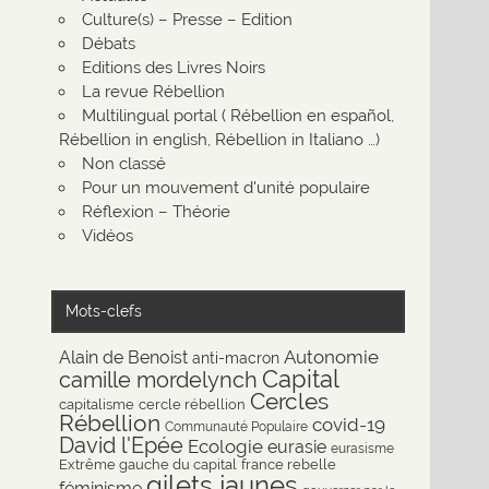
Culture(s) – Presse – Edition
Débats
Editions des Livres Noirs
La revue Rébellion
Multilingual portal ( Rébellion en español,
Rébellion in english, Rébellion in Italiano …)
Non classé
Pour un mouvement d'unité populaire
Réflexion – Théorie
Vidéos
Mots-clefs
Autonomie
Alain de Benoist
anti-macron
Capital
camille mordelynch
Cercles
capitalisme
cercle rébellion
Rébellion
covid-19
Communauté Populaire
David l'Epée
Ecologie
eurasie
eurasisme
Extrême gauche du capital
france rebelle
gilets jaunes
féminisme