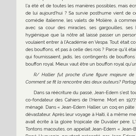
l’a été et de toutes les manières possibles, mais écri
de lui aujourd’hui ? Sa survie posthume vient de ce
comédie italienne, les valets de Molière, à comme
avec sa cour des miracles, ses gargouilles, ses 
hygiénique que la nôtre ait laissé passer un person
voulaient entrer à l’Académie en Vespa. Tout était comi
des bouffons, et pas à celle des rois ? Parce qu’il ét
qui fournissaient, jadis, les contingents de bouffo
bouffon royal. Mieux vaut être un bouffon royal qu’u
R/ Hallier fut proche d’une figure majeure de
Comment se fit la rencontre des deux auteurs? Partag
Dans sa réécriture du passé, Jean-Edern s’est
co-fondateur des Cahiers de l’Herne. Mort en 1977, 
ménagé. Dans « Jean-Edern Hallier, un coq en pâte »,
dévastateur. Après leur voyage à Haïti, il a même m
avait écrite à la gloire tropicale de Duvalier père.
Tontons macoutes, on appelait Jean-Edern « Jean-Bé