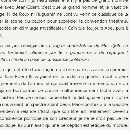
 comme son « jumeau stellaire. Il n’y a pas de grand homme
me avec Jean-Edern, c’est que le grand homme et le valet de
 Ni de Roux ni Huguenin ne l’ont vu venir, ce classique de la
 la scène du balcon pour apprécier la convention théâtrale.
scités en démiurge mystificateur. Caïn tue toujours Abel, puis il
e.
asciné par l’énergie de la vague contestatrice de Mai 1968. La
lleurs fortement influencé par le « gauchisme » de l’époque (
lle la clé de sa prise de conscience politique ?
ou, qui ont été d’une façon ou d’une autre associés au premier
e Jean-Edern. Ils voyaient en lui un fils de général, dont le père
nements de l’armée, et qui avait traversé la « révolution » du
 déjà un bon patron de presse, malheureusement fâché avec la
chiste ». Peu de choses, cependant, le distinguaient parmi l’offre
qui couvraient un spectre allant des « Mao-spontex » à la Gauche
n-Edern a relancé L’Idiot, que son titre est réellement devenu
conscience politique de son directeur, je ne le crois pas. Je ne
 politique, lui qui n’avait qu’une perception esthétique du monde,