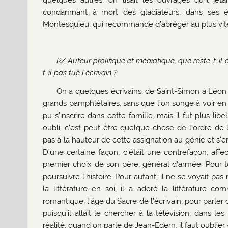
quelques autres, on lisait les ouvrages qu’il j
condamnant à mort des gladiateurs, dans ses ém
Montesquieu, qui recommande d’abréger au plus vite c
R/ Auteur prolifique et médiatique, que reste-t-il 
t-il pas tué l’écrivain ?
On a quelques écrivains, de Saint-Simon à Léon 
grands pamphlétaires, sans que l’on songe à voir en
pu s’inscrire dans cette famille, mais il fut plus libe
oubli, c’est peut-être quelque chose de l’ordre de 
pas à la hauteur de cette assignation au génie et s’e
D’une certaine façon, c’était une contrefaçon, affe
premier choix de son père, général d’armée. Pour tout
poursuivre l’histoire. Pour autant, il ne se voyait p
la littérature en soi, il a adoré la littérature 
romantique, l’âge du Sacre de l’écrivain, pour parler
puisqu’il allait le chercher à la télévision, dans 
réalité, quand on parle de Jean-Edern, il faut oublier «