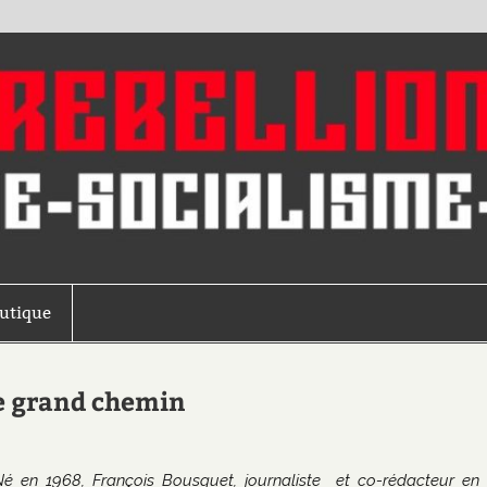
outique
de grand chemin
Né en 1968, François Bousquet, journaliste et co-rédacteur en