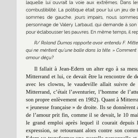
laquelle lui ouvrait la voie aux extrêmes. Dans le
combustibilité. La politique était pour lui un jeu de b
sommes de gauche, jours impairs, nous sommes de 
personnage de Valery Larbaud, qui demande à son ch
pour éclabousser les pauvres. En même temps, il rep
R/ Roland Dumas rapporte avoir entendu F. Mitterr
qui ne méritent qu’une balle dans la tête. » Comment
amour déçu?
Il fallait à Jean-Edern un alter ego à sa mes
Mitterrand et lui, ce devait être la rencontre de
avec les clowns, le vaudeville allait suivre de
Mitterrand, c’était l’aventurier, l’homme de l’att
son propre enlèvement en 1982). Quant à Mitterran
« jeunesse française » de droite. Ils se donnèren
de l’amour prit fin, comme il se devait, le 10 ma
le grand emploi après lequel il courait depuis 
expression, se retournant alors contre son comma
Edern va transformer une querelle personnelle et 