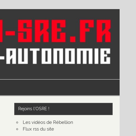
Rejoins l’OSRE !
Les vidéos de Rébellion
Flux rss du site