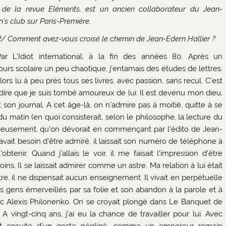
 de la revue Eléments, est un ancien collaborateur du Jean-
’s club sur Paris-Première.
R/ Comment avez-vous croisé le chemin de Jean-Edern Hallier ?
Par L’Idiot international, à la fin des années 80. Après un
ours scolaire un peu chaotique, j’entamais des études de lettres.
alors lu à peu près tous ses livres, avec passion, sans recul. C’est
dire que je suis tombé amoureux de lui. Il est devenu mon dieu,
t son journal. A cet âge-là, on n’admire pas à moitié, quitte à se
u matin (en quoi consisterait, selon le philosophe, la lecture du
 religieusement, qu’on dévorait en commençant par l’édito de Jean-
vait besoin d’être admiré, il laissait son numéro de téléphone à
enir. Quand j’allais le voir, il me faisait l’impression d’être
ns. Il se laissait admirer comme un astre. Ma relation à lui était
re, il ne dispensait aucun enseignement. Il vivait en perpétuelle
s gens émerveillés par sa folie et son abandon à la parole et à
vec Alexis Philonenko. On se croyait plongé dans Le Banquet de
 vingt-cinq ans, j’ai eu la chance de travailler pour lui. Avec