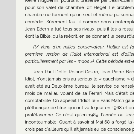
René Huguenin, pourtant présenté par Jean-Edern
pour son valet de chambre, dit Hegel. Le problè
chambre ne forment qu’un seul et même personnage.
comédie. Sûrement faut-il comme nous contempler
Jean-Edern a tué tous ses rivaux, puis il les a ressu
écrit la Bible, ou la réécrit, en se donnant le beau rôl
R/ Venu d’un milieu conservateur, Hallier est f
première version de l’Idiot International est d’ai
particulièrement par les « maos »). Cette période est-e
Jean-Paul Dollé, Roland Castro, Jean-Pierre Bar
Idiot, n’ont jamais pris au sérieux le « gauchisme » d
avait été au Deuxième bureau, le service de renseig
mois de mai au volant de sa Ferrari. Mais c’était
comptabilité. On appelait L’Idiot le « Paris Match gau
pléthorique de titres qui ont vu le jour en 1968 et 
prolétarienne. Ce n’est qu’en 1989, l’année où Jea
incontournable. Quant à savoir si Mai 68 a forgé la 
crois pas d’ailleurs qu’il ait jamais eu de conscience