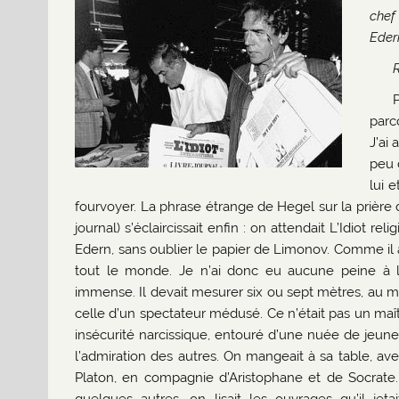
chef
Edern
parc
J’ai 
peu 
lui e
fourvoyer. La phrase étrange de Hegel sur la prière d
journal) s’éclaircissait enfin : on attendait L’Idiot
Edern, sans oublier le papier de Limonov. Comme il a
tout le monde. Je n’ai donc eu aucune peine à l’obt
immense. Il devait mesurer six ou sept mètres, au moi
celle d’un spectateur médusé. Ce n’était pas un maît
insécurité narcissique, entouré d’une nuée de jeune
l’admiration des autres. On mangeait à sa table, a
Platon, en compagnie d’Aristophane et de Socrate. A