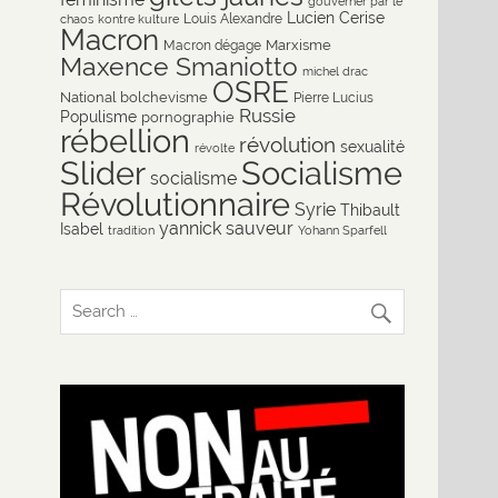
gouverner par le
Lucien Cerise
Louis Alexandre
chaos
kontre kulture
Macron
Marxisme
Macron dégage
Maxence Smaniotto
michel drac
OSRE
National bolchevisme
Pierre Lucius
Russie
Populisme
pornographie
rébellion
révolution
sexualité
révolte
Slider
Socialisme
socialisme
Révolutionnaire
Syrie
Thibault
yannick sauveur
Isabel
tradition
Yohann Sparfell