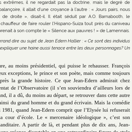
s extrêmes, il ne regardait pas la doctrine, mais le degré de
alançoire, il allait d’une croyance à l’autre : « Jours pairs, nous
droite », disait-il. Il était séduit par A.O. Barnabooth, le
auffeur de faire rouler l’Hispano-Suiza tout près du caniveau
renait à son compte le « Silence aux pauvres ! » de Lamennais.
and dire au sujet de Jean Edern Hallier : « Ce sont des individus
 expliquer une haine aussi tenace entre les deux personnages? Un
ure, au moins présidentiel, qui puisse le rehausser. François
 deux exceptions, le prince et son poète, mais comme toujours
 près la grande histoire. Ce que Jean-Edern admirait chez
entat de l’Observatoire (il s’en souviendra d’ailleurs lors de
d, il a dû, du moins au départ, se retrouver dans cette autre
t ainsi du grand homme et du grand écrivain. Mais la comédie
i 1981, quand Jean-Edern comprit que l’Elysée lui refuserait
la cour d’école. Le « mercenaire idéologique », c’est son
nditaire. A partir de là, et pendant plus de dix ans, Jean-
une créance discutable en une extraordinaire figure de style