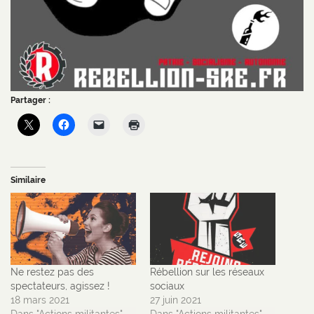
Partager :
Similaire
Ne restez pas des
Rébellion sur les réseaux
spectateurs, agissez !
sociaux
18 mars 2021
27 juin 2021
Dans "Actions militantes"
Dans "Actions militantes"