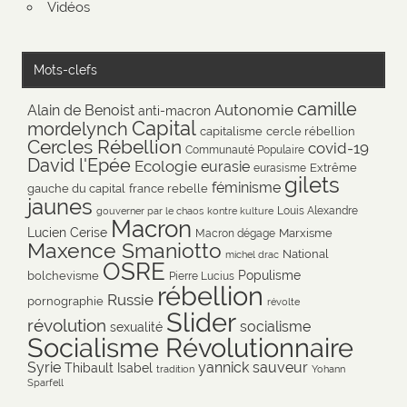
Vidéos
Mots-clefs
camille
Autonomie
Alain de Benoist
anti-macron
Capital
mordelynch
capitalisme
cercle rébellion
Cercles Rébellion
covid-19
Communauté Populaire
David l'Epée
Ecologie
eurasie
Extrême
eurasisme
gilets
féminisme
gauche du capital
france rebelle
jaunes
Louis Alexandre
gouverner par le chaos
kontre kulture
Macron
Lucien Cerise
Marxisme
Macron dégage
Maxence Smaniotto
National
michel drac
OSRE
Populisme
bolchevisme
Pierre Lucius
rébellion
Russie
pornographie
révolte
Slider
révolution
socialisme
sexualité
Socialisme Révolutionnaire
Syrie
yannick sauveur
Thibault Isabel
tradition
Yohann
Sparfell