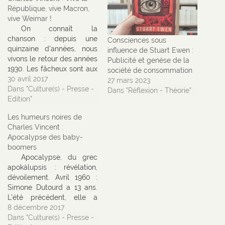
République, vive Macron,
vive Weimar !
On connaît la
chanson : depuis une
Consciences sous
quinzaine d’années, nous
influence de Stuart Ewen :
vivons le retour des années
Publicité et genèse de la
1930. Les fâcheux sont aux
société de consommation
portes du pouvoir, vite, un
30 avril 2017
27 mars 2023
front républicain ! * voix de
Dans "Culture(s) - Presse -
Dans "Réflexion - Théorie"
jeune fille * : « Tu sais, je
Edition"
m’intéresse pas trop à la
Les humeurs noires de
politique, mais je vote
Charles Vincent :
contre l’extrême-droite,
Apocalypse des baby-
nan mais attends…
boomers
Apocalypse, du grec
apokálupsis : révélation,
dévoilement. Avril 1960 :
Simone Dutourd a 13 ans.
L’été précédent, elle a
appris d’une amie, qui
8 décembre 2017
tenait l’information de sa
Dans "Culture(s) - Presse -