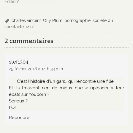
cousine, comment se font
Edition"
les bébés. On ne parle pas
de ces choses chez les
Dutourd. Mais Simone et
charles vincent
,
Olly Plum
,
pornographie
,
société du
ses copines constatent un
spectacle
,
usul
changement…
2 commentaires
stef1304
25 février 2018 à 14 h 33 min
C’est l’histoire d’un gars… qui rencontre une fille.
Et ils trouvent rien de mieux que « uploader » leur
ébats sur Youporn ?
Sérieux ?
LOL
Répondre