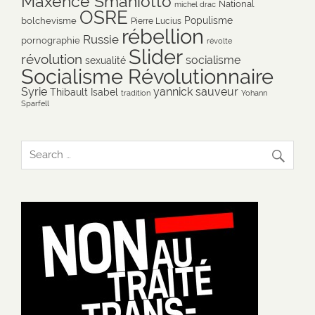
Maxence Smaniotto
National
michel drac
OSRE
Populisme
bolchevisme
Pierre Lucius
rébellion
Russie
pornographie
révolte
Slider
révolution
socialisme
sexualité
Socialisme Révolutionnaire
Syrie
yannick sauveur
Thibault Isabel
tradition
Yohann
Sparfell