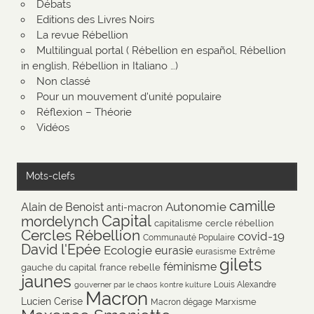
Débats
Editions des Livres Noirs
La revue Rébellion
Multilingual portal ( Rébellion en español, Rébellion
in english, Rébellion in Italiano …)
Non classé
Pour un mouvement d'unité populaire
Réflexion – Théorie
Vidéos
Mots-clefs
camille
Autonomie
Alain de Benoist
anti-macron
Capital
mordelynch
capitalisme
cercle rébellion
Cercles Rébellion
covid-19
Communauté Populaire
David l'Epée
Ecologie
eurasie
Extrême
eurasisme
gilets
féminisme
gauche du capital
france rebelle
jaunes
Louis Alexandre
gouverner par le chaos
kontre kulture
Macron
Lucien Cerise
Marxisme
Macron dégage