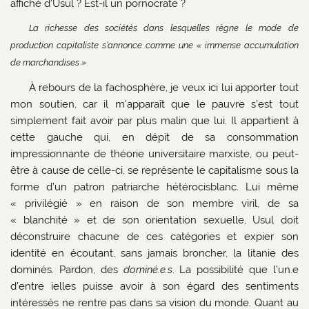
affiché d’Usul ? Est-il un pornocrate ?
La richesse des sociétés dans lesquelles règne le mode de
production capitaliste s’annonce comme une « immense accumulation
de marchandises »
À rebours de la fachosphère, je veux ici lui apporter tout
mon soutien, car il m’apparaît que le pauvre s’est tout
simplement fait avoir par plus malin que lui. Il appartient à
cette gauche qui, en dépit de sa consommation
impressionnante de théorie universitaire marxiste, ou peut-
être à cause de celle-ci, se représente le capitalisme sous la
forme d’un patron patriarche hétérocisblanc. Lui même
« privilégié » en raison de son membre viril, de sa
« blanchité » et de son orientation sexuelle, Usul doit
déconstruire chacune de ces catégories et expier son
identité en écoutant, sans jamais broncher, la litanie des
dominés. Pardon, des
dominé.e.s
. La possibilité que l’un.e
d’entre ielles puisse avoir à son égard des sentiments
intéressés ne rentre pas dans sa vision du monde. Quant au