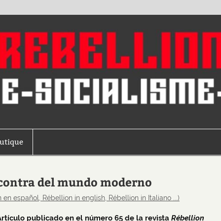
outique
n contra del mundo moderno
 en español, Rébellion in english, Rébellion in Italiano ...)
Artículo publicado en el número 65 de la revista
Rébellion