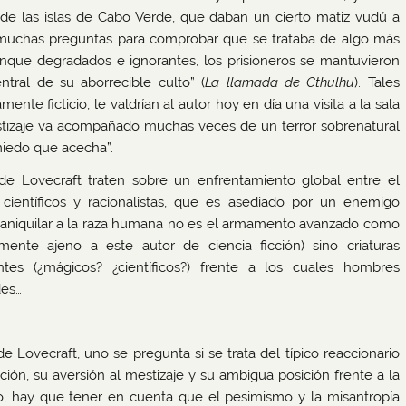
de las islas de Cabo Verde, que daban un cierto matiz vudú a
 muchas preguntas para comprobar que se trataba de algo más
nque degradados e ignorantes, los prisioneros se mantuvieron
ntral de su aborrecible culto” (
La llamada de Cthulhu
). Tales
te ficticio, le valdrían al autor hoy en día una visita a la sala
mestizaje va acompañado muchas veces de un terror sobrenatural
miedo que acecha”.
s de Lovecraft traten sobre un enfrentamiento global entre el
científicos y racionalistas, que es asediado por un enemigo
n aniquilar a la raza humana no es el armamento avanzado como
mente ajeno a este autor de ciencia ficción) sino criaturas
es (¿mágicos? ¿científicos?) frente a los cuales hombres
des…
Lovecraft, uno se pregunta si se trata del típico reaccionario
ación, su aversión al mestizaje y su ambigua posición frente a la
o, hay que tener en cuenta que el pesimismo y la misantropía