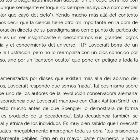
os los protagonistas intentan adoptar un enfoque científico con
an, aunque semejante enfoque no siempre les ayuda a comprender
or que cayó del cielo”). Yendo mucho más allá del contexto
s decir que la ciencia tiene otro rol importante en la obra de
ploración directa de su paradigma sino como punto de partida de
 es un ser insignificante si descontamos sus grandes logros
ía y el conocimiento del universo. H.P. Lovecraft borra de un
 la Ilustración, pero no lo reemplaza con un dios conocido por
oso, sino por un “panteón oculto” que pone en peligro a toda la
amenazados por dioses que existen más allá del abismo del
icos, Lovecraft responde que somos “nada”. Tal pesimismo sobre
 de uno de los autores de la revolución conservadora alemana:
rrespondencia que Lovecraft mantuvo con Clark Ashton Smith en
a esto mucho antes de que Spengler lo demostrara de forma
l es producto de la decadencia”. Esta decadencia también se
ial y étnica de los individuos. Es muy bien sabido que Lovecraft
s cuales innegablemente impregnan toda su obra: “los prisioneros
talmente débiles. Eran en su mayor parte marineros, y había