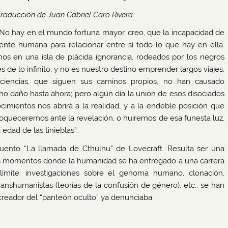
Traducción de Juan Gabriel Caro Rivera
“No hay en el mundo fortuna mayor, creo, que la incapacidad de
ente humana para relacionar entre sí todo lo que hay en ella.
mos en una isla de plácida ignorancia, rodeados por los negros
s de lo infinito, y no es nuestro destino emprender largos viajes.
ciencias, que siguen sus caminos propios, no han causado
o daño hasta ahora; pero algún día la unión de esos disociados
cimientos nos abrirá a la realidad, y a la endeble posición que
loqueceremos ante la revelación, o huiremos de esa funesta luz,
edad de las tinieblas”.
 cuento “La llamada de Cthulhu” de Lovecraft. Resulta ser una
os momentos donde la humanidad se ha entregado a una carrera
 límite: investigaciones sobre el genoma humano, clonación,
nshumanistas (teorías de la confusión de género), etc., se han
reador del “panteón oculto” ya denunciaba.