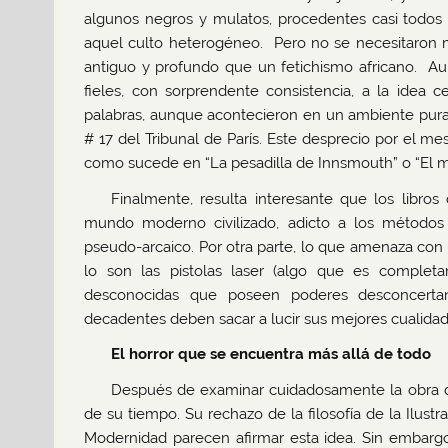
algunos negros y mulatos, procedentes casi todos 
aquel culto heterogéneo. Pero no se necesitaron
antiguo y profundo que un fetichismo africano. Au
fieles, con sorprendente consistencia, a la idea ce
palabras, aunque acontecieron en un ambiente puramen
# 17 del Tribunal de París. Este desprecio por el 
como sucede en “La pesadilla de Innsmouth” o “El 
Finalmente, resulta interesante que los libro
mundo moderno civilizado, adicto a los métodos 
pseudo-arcaico. Por otra parte, lo que amenaza co
lo son las pistolas laser (algo que es completa
desconocidas que poseen poderes desconcertant
decadentes deben sacar a lucir sus mejores cualida
El horror que se encuentra más allá de todo
Después de examinar cuidadosamente la obra de 
de su tiempo. Su rechazo de la filosofía de la Ilustr
Modernidad parecen afirmar esta idea. Sin embarg