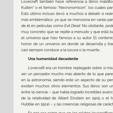
Lovecraft también hace referencia a libros maldito
Kulten” o el famoso “Necronomicon”, los cuales pare
Esto último incluso llevó a muchos a debatir si real
más emblemático, ya que se menciona en varias part
de él en películas como
Evil Dead
. No obstante, pod
muy concreto que se repite a menudo y que está b
el universo que hizo famoso a su autor. El conteni
horror de un universo en donde se desarrolla y tra
casi siempre conduce a la locura o la muerte…
Una humanidad decadente
Lovecraft era un hombre replegado sobre sí mi
ser un pensador mucho más abierto de lo que parec
en la astronomía, siendo este un aspecto de su pe
existen muchos otros elementos. Sus libros son un
entre la ciencia – que había logrado increíbles avan
de la relatividad de Albert Einstein en 1905 o el 
Hubble en 1924) – y las creencias religiosas de carác