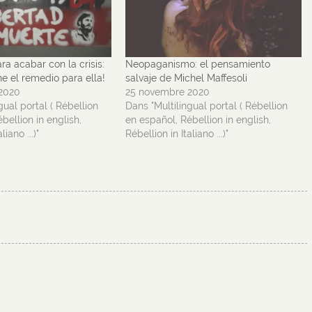
a acabar con la crisis:
Neopaganismo: el pensamiento
ne el remedio para ella!
salvaje de Michel Maffesoli
2020
25 novembre 2020
gual portal ( Rébellion
Dans "Multilingual portal ( Rébellion
bellion in english,
en español, Rébellion in english,
liano ...)"
Rébellion in Italiano ...)"