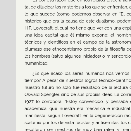
Es por esa razón que en los relatos lovecraftian
tal de dilucidar los misterios a los que se enfrent
lo que sucede (como podemos observar en “El col
histórico que era la causa de este dualismo, podemo
H.P. Lovecraft, el cual no tiene que ver con una ex
una idea capital que él mismo expone: el hombre
técnicos y científicos en el campo de la astronom
plumazo ese etnocentrismo propio de la filosofía de
los hombres (salvo algunos iniciados) o misericordi
humanidad.
¿Es que acaso los seres humanos nos vemos 
tiempo? A pesar de nuestros logros técnico-científ
nuestro futuro no solo fue resultado de la lectura
Oswald Spengler, sino de sus propias ideas. La co
1927 lo corrobora: “Estoy convencido, y pensab
académica, que nuestra era mecánica e industria
manifiesta, según Lovecraft, en la degeneración rac
sostenía puntos de vista racistas y antisemitas, lo
resultaron ser mestizos de muy baja ralea, y men