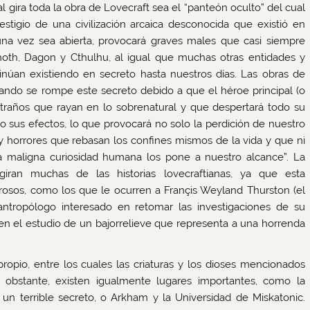
 gira toda la obra de Lovecraft sea el “panteón oculto” del cual
stigio de una civilización arcaica desconocida que existió en
na vez sea abierta, provocará graves males que casi siempre
thoth, Dagon y Cthulhu, al igual que muchas otras entidades y
núan existiendo en secreto hasta nuestros días. Las obras de
ando se rompe este secreto debido a que el héroe principal (o
xtraños que rayan en lo sobrenatural y que despertará todo su
 o sus efectos, lo que provocará no solo la perdición de nuestro
 horrores que rebasan los confines mismos de la vida y que ni
a maligna curiosidad humana los pone a nuestro alcance”. La
iran muchas de las historias lovecraftianas, ya que esta
osos, como los que le ocurren a Françis Weyland Thurston (el
antropólogo interesado en retomar las investigaciones de su
en el estudio de un bajorrelieve que representa a una horrenda
ropio, entre los cuales las criaturas y los dioses mencionados
obstante, existen igualmente lugares importantes, como la
n terrible secreto, o Arkham y la Universidad de Miskatonic.