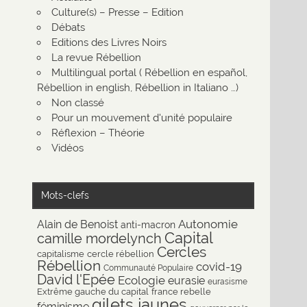
Culture(s) – Presse – Edition
Débats
Editions des Livres Noirs
La revue Rébellion
Multilingual portal ( Rébellion en español,
Rébellion in english, Rébellion in Italiano …)
Non classé
Pour un mouvement d'unité populaire
Réflexion – Théorie
Vidéos
Mots-clefs
Autonomie
Alain de Benoist
anti-macron
Capital
camille mordelynch
Cercles
capitalisme
cercle rébellion
Rébellion
covid-19
Communauté Populaire
David l'Epée
Ecologie
eurasie
eurasisme
Extrême gauche du capital
france rebelle
gilets jaunes
féminisme