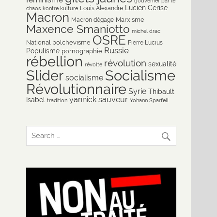
gouverner par le
Lucien Cerise
Louis Alexandre
chaos
kontre kulture
Macron
Marxisme
Macron dégage
Maxence Smaniotto
michel drac
OSRE
National bolchevisme
Pierre Lucius
Russie
Populisme
pornographie
rébellion
révolution
sexualité
révolte
Slider
Socialisme
socialisme
Révolutionnaire
Syrie
Thibault
yannick sauveur
Isabel
tradition
Yohann Sparfell