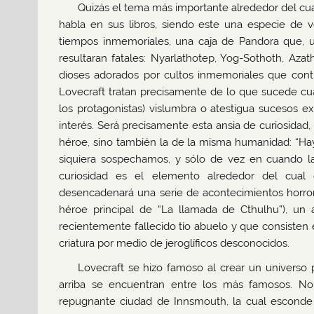
Quizás el tema más importante alrededor del cual
habla en sus libros, siendo este una especie de ve
tiempos inmemoriales, una caja de Pandora que, u
resultaran fatales: Nyarlathotep, Yog-Sothoth, Aza
dioses adorados por cultos inmemoriales que conti
Lovecraft tratan precisamente de lo que sucede cu
los protagonistas) vislumbra o atestigua sucesos e
interés. Será precisamente esta ansia de curiosidad,
héroe, sino también la de la misma humanidad: “Hay
siquiera sospechamos, y sólo de vez en cuando l
curiosidad es el elemento alrededor del cual g
desencadenará una serie de acontecimientos horror
héroe principal de “La llamada de Cthulhu”), un 
recientemente fallecido tío abuelo y que consisten 
criatura por medio de jeroglíficos desconocidos.
Lovecraft se hizo famoso al crear un universo p
arriba se encuentran entre los más famosos. No 
repugnante ciudad de Innsmouth, la cual esconde u