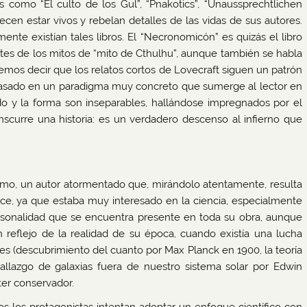
s como “El culto de los Gul”, “Pnakotics”, “Unaussprechtlichen
cen estar vivos y rebelan detalles de las vidas de sus autores.
mente existían tales libros. El “Necronomicón” es quizás el libro
es de los mitos de “mito de Cthulhu”, aunque también se habla
emos decir que los relatos cortos de Lovecraft siguen un patrón
asado en un paradigma muy concreto que sumerge al lector en
do y la forma son inseparables, hallándose impregnados por el
nscurre una historia: es un verdadero descenso al infierno que
smo, un autor atormentado que, mirándolo atentamente, resulta
e, ya que estaba muy interesado en la ciencia, especialmente
rsonalidad que se encuentra presente en toda su obra, aunque
 reflejo de la realidad de su época, cuando existía una lucha
ces (descubrimiento del cuanto por Max Planck en 1900, la teoría
hallazgo de galaxias fuera de nuestro sistema solar por Edwin
ter conservador.