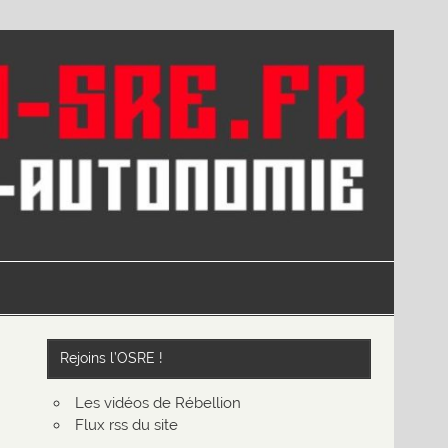
Rejoins l’OSRE !
Les vidéos de Rébellion
Flux rss du site