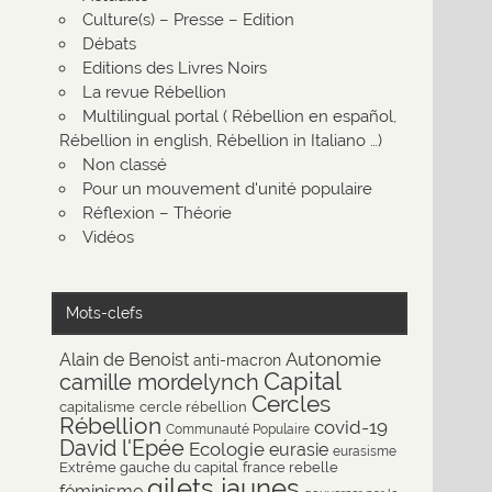
Culture(s) – Presse – Edition
Débats
Editions des Livres Noirs
La revue Rébellion
Multilingual portal ( Rébellion en español,
Rébellion in english, Rébellion in Italiano …)
Non classé
Pour un mouvement d'unité populaire
Réflexion – Théorie
Vidéos
Mots-clefs
Autonomie
Alain de Benoist
anti-macron
Capital
camille mordelynch
Cercles
capitalisme
cercle rébellion
Rébellion
covid-19
Communauté Populaire
David l'Epée
Ecologie
eurasie
eurasisme
Extrême gauche du capital
france rebelle
gilets jaunes
féminisme