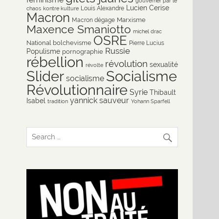
gouverner par le
Lucien Cerise
Louis Alexandre
chaos
kontre kulture
Macron
Marxisme
Macron dégage
Maxence Smaniotto
michel drac
OSRE
National bolchevisme
Pierre Lucius
Russie
Populisme
pornographie
rébellion
révolution
sexualité
révolte
Slider
Socialisme
socialisme
Révolutionnaire
Syrie
Thibault
yannick sauveur
Isabel
tradition
Yohann Sparfell