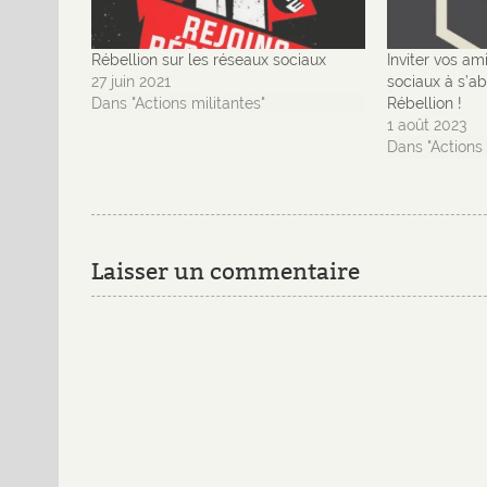
Rébellion sur les réseaux sociaux
Inviter vos am
27 juin 2021
sociaux à s’a
Dans "Actions militantes"
Rébellion !
1 août 2023
Dans "Actions 
Laisser un commentaire