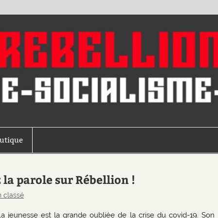
outique
la parole sur Rébellion !
 classé
La jeunesse est la grande oubliée de la crise du covid-19. Son