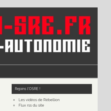
Rejoins l’OSRE !
Les vidéos de Rébellion
Flux rss du site