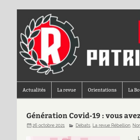
Actualités
La revue
Orientations
La B
Génération Covid-19 : vous avez 
26 octobre 2021
Débats
,
La revue Rébellion
,
Non