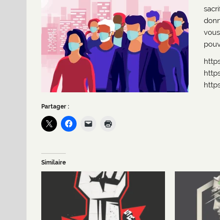
sacr
donn
vous
pouv
http
http
http
Partager :
Similaire